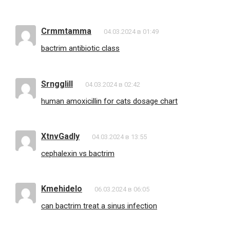
Crmmtamma
04.03.2024 в 01:49
bactrim antibiotic class
Srngglill
04.03.2024 в 02:42
human amoxicillin for cats dosage chart
XtnvGadly
04.03.2024 в 13:55
cephalexin vs bactrim
Kmehidelo
06.03.2024 в 06:05
can bactrim treat a sinus infection