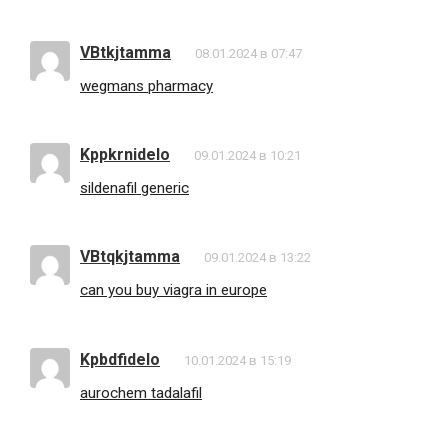
VBtkjtamma
08.01.2024 в 07:47
wegmans pharmacy
Kppkrnidelo
09.01.2024 в 10:21
sildenafil generic
VBtqkjtamma
09.01.2024 в 13:22
can you buy viagra in europe
Kpbdfidelo
10.01.2024 в 15:19
aurochem tadalafil