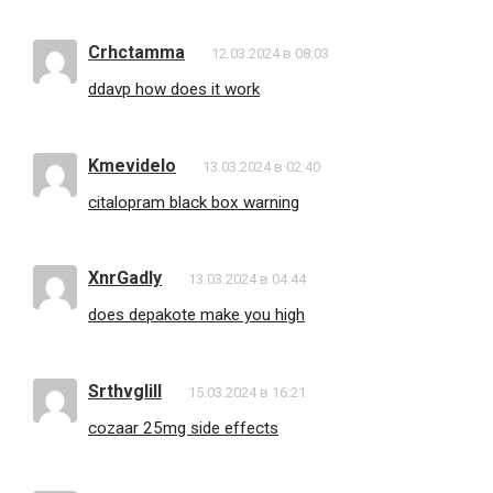
Crhctamma
12.03.2024 в 08:03
ddavp how does it work
Kmevidelo
13.03.2024 в 02:40
citalopram black box warning
XnrGadly
13.03.2024 в 04:44
does depakote make you high
Srthvglill
15.03.2024 в 16:21
cozaar 25mg side effects