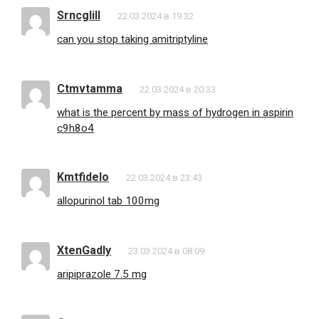
Srncglill
22.03.2024 в 19:32
can you stop taking amitriptyline
Ctmvtamma
22.03.2024 в 20:33
what is the percent by mass of hydrogen in aspirin
c9h8o4
Kmtfidelo
22.03.2024 в 23:43
allopurinol tab 100mg
XtenGadly
23.03.2024 в 08:09
aripiprazole 7.5 mg