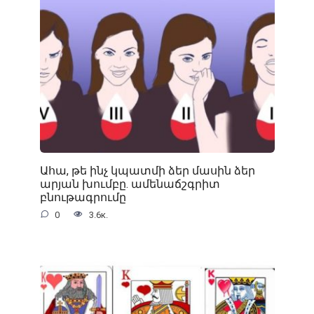
Ահա, թե ինչ կպատմի ձեր մասին ձեր
արյան խումբը. ամենաճշգրիտ
բնութագրումը
0
3.6к.