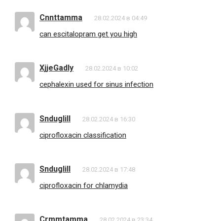
Cnnttamma
28.02.2024 в 04:49
can escitalopram get you high
XjjeGadly
28.02.2024 в 10:02
cephalexin used for sinus infection
Snduglill
28.02.2024 в 16:30
ciprofloxacin classification
Snduglill
28.02.2024 в 17:48
ciprofloxacin for chlamydia
Crmmtamma
28.02.2024 в 23:34