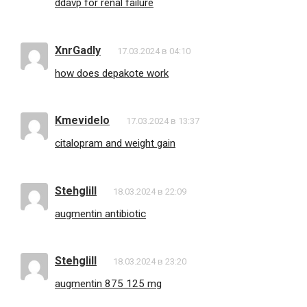
ddavp for renal failure
XnrGadly
17.03.2024 в 04:10
how does depakote work
Kmevidelo
17.03.2024 в 13:37
citalopram and weight gain
Stehglill
18.03.2024 в 22:09
augmentin antibiotic
Stehglill
18.03.2024 в 23:20
augmentin 875 125 mg