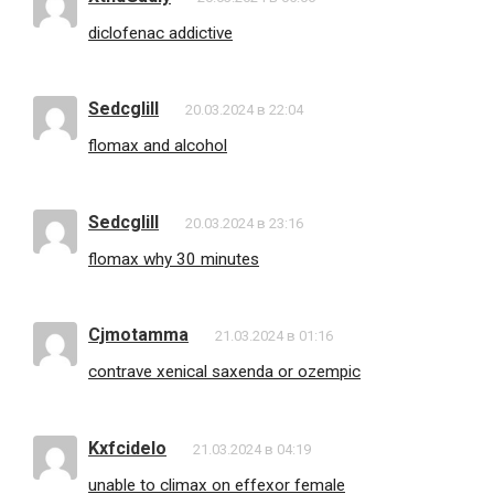
diclofenac addictive
Sedcglill
20.03.2024 в 22:04
flomax and alcohol
Sedcglill
20.03.2024 в 23:16
flomax why 30 minutes
Cjmotamma
21.03.2024 в 01:16
contrave xenical saxenda or ozempic
Kxfcidelo
21.03.2024 в 04:19
unable to climax on effexor female