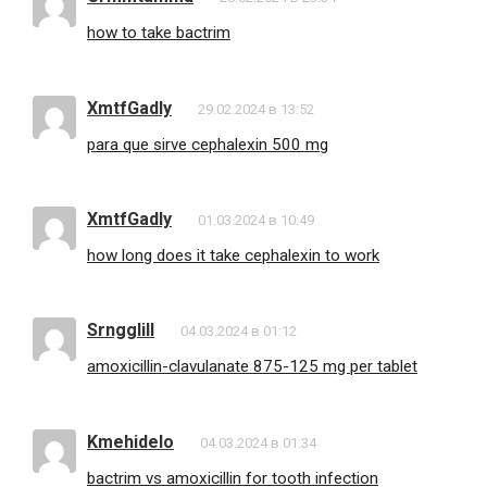
how to take bactrim
XmtfGadly
29.02.2024 в 13:52
para que sirve cephalexin 500 mg
XmtfGadly
01.03.2024 в 10:49
how long does it take cephalexin to work
Srngglill
04.03.2024 в 01:12
amoxicillin-clavulanate 875-125 mg per tablet
Kmehidelo
04.03.2024 в 01:34
bactrim vs amoxicillin for tooth infection