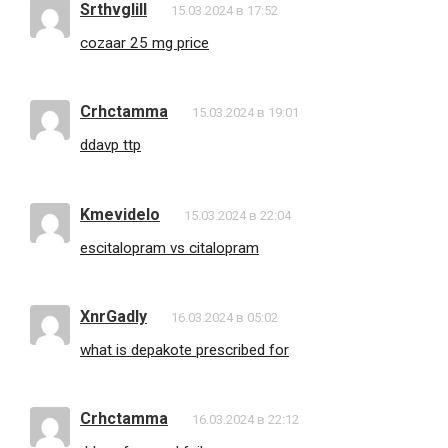
Srthvglill
15.03.2024 в 17:52
cozaar 25 mg price
Crhctamma
15.03.2024 в 19:01
ddavp ttp
Kmevidelo
15.03.2024 в 22:04
escitalopram vs citalopram
XnrGadly
16.03.2024 в 05:02
what is depakote prescribed for
Crhctamma
16.03.2024 в 22:12