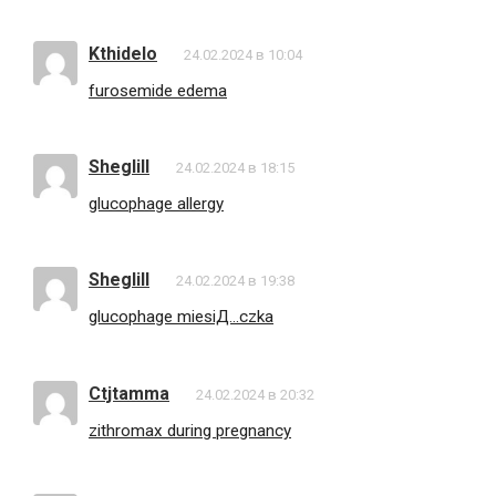
Kthidelo
24.02.2024 в 10:04
furosemide edema
Sheglill
24.02.2024 в 18:15
glucophage allergy
Sheglill
24.02.2024 в 19:38
glucophage miesiД…czka
Ctjtamma
24.02.2024 в 20:32
zithromax during pregnancy