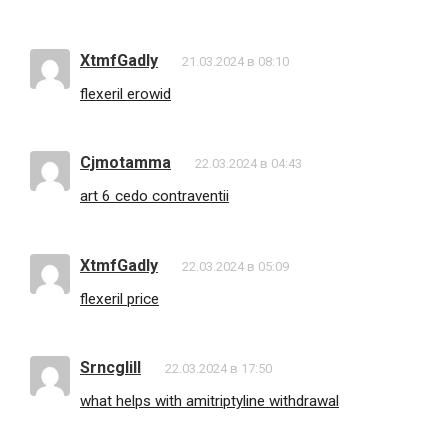
XtmfGadly
21.03.2024 в 08:10
flexeril erowid
Cjmotamma
22.03.2024 в 04:43
art 6 cedo contraventii
XtmfGadly
22.03.2024 в 05:09
flexeril price
Srncglill
22.03.2024 в 17:50
what helps with amitriptyline withdrawal