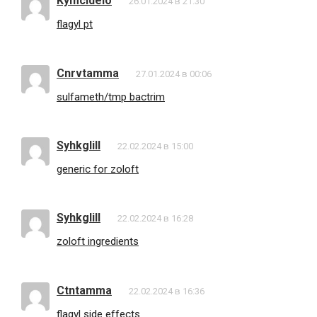
Kymcidelo
26.01.2024 в 21:30
flagyl pt
Cnrvtamma
27.01.2024 в 00:06
sulfameth/tmp bactrim
Syhkglill
22.02.2024 в 15:00
generic for zoloft
Syhkglill
22.02.2024 в 16:28
zoloft ingredients
Ctntamma
22.02.2024 в 16:36
flagyl side effects