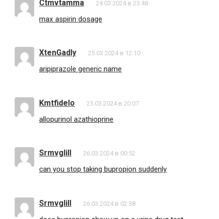
Ctmvtamma
24.03.2024 в 23:48
max aspirin dosage
XtenGadly
25.03.2024 в 12:10
aripiprazole generic name
Kmtfidelo
25.03.2024 в 20:07
allopurinol azathioprine
Srmvglill
26.03.2024 в 00:52
can you stop taking bupropion suddenly
Srmvglill
26.03.2024 в 02:38