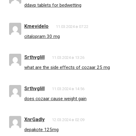
ddavp tablets for bedwetting
Kmevidelo
11.03.2024 в 07:22
citalopram 30 mg
Srthvglill
11.03.2024 в 13:26
what are the side effects of cozaar 25 mg
Srthvglill
11.03.2024 в 14:56
does cozaar cause weight gain
XnrGadly
12.03.2024 в 02:09
depakote 125mg