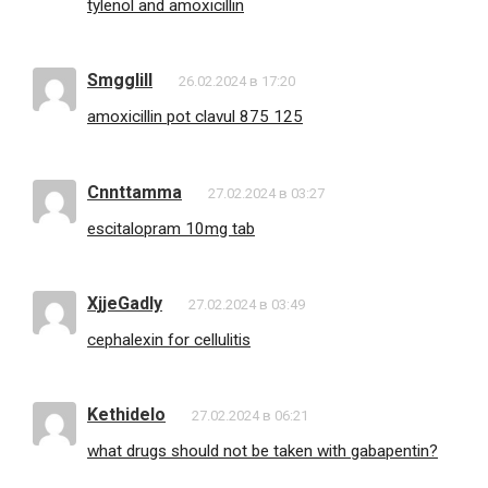
tylenol and amoxicillin
Smgglill
26.02.2024 в 17:20
amoxicillin pot clavul 875 125
Cnnttamma
27.02.2024 в 03:27
escitalopram 10mg tab
XjjeGadly
27.02.2024 в 03:49
cephalexin for cellulitis
Kethidelo
27.02.2024 в 06:21
what drugs should not be taken with gabapentin?