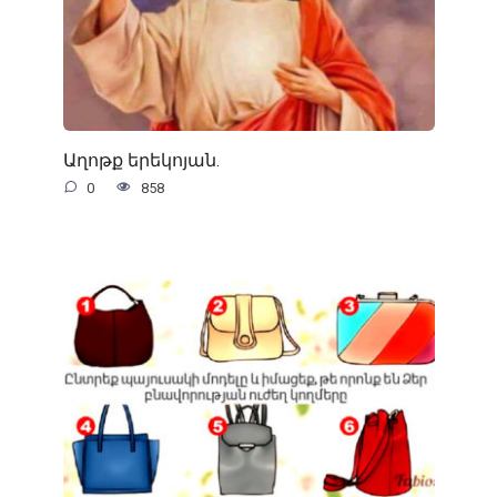
Աղոթք երեկոյան.
0
858