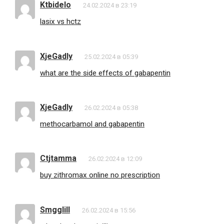
Ktbidelo
24.02.2024 в 23:19
lasix vs hctz
XjeGadly
25.02.2024 в 05:39
what are the side effects of gabapentin
XjeGadly
26.02.2024 в 05:38
methocarbamol and gabapentin
Ctjtamma
26.02.2024 в 12:09
buy zithromax online no prescription
Smgglill
26.02.2024 в 15:56