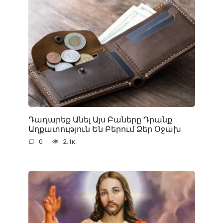
Դադարեք Անել Այս Բաները Դրանք
Աղքատություն Են Բերում Ձեր Օջախ
0
2.1к.