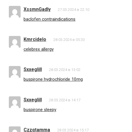
XssmnGadly
27.03.2024 в 22:10
baclofen contraindications
Kmrcidelo
28.03.2024 в 05:33
celebrex allergy
Sxxeglill
28.03.2024 в 13:02
buspirone hydrochloride 10mg
Sxxeglill
28.03.2024 в 14:17
buspirone sleepy
Czzqtamma
28.03.2024 в 15:17