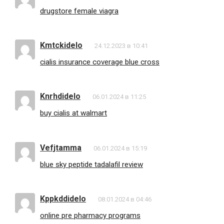
drugstore female viagra
Kmtckidelo
24.12.2023 в 10:41
cialis insurance coverage blue cross
Knrhdidelo
06.01.2024 в 11:25
buy cialis at walmart
Vefjtamma
06.01.2024 в 15:19
blue sky peptide tadalafil review
Kppkddidelo
08.01.2024 в 04:46
online pre pharmacy programs