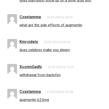
does bupropion show up on a urine drug test
Csxxtamma
26.03.2024 в 03:36
what are the side effects of augmentin
Kmrcidelo
26.03.2024 в 06:44
does celebrex make you sleepy
XssmnGadly
26.03.2024 в 15:25
withdrawal from baclofen
Csxxtamma
27.03.2024 в 09:58
augmentin 625mg