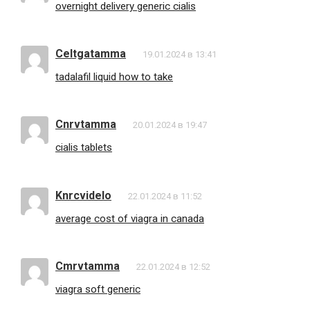
overnight delivery generic cialis
Celtgatamma
19.01.2024 в 13:41
tadalafil liquid how to take
Cnrvtamma
20.01.2024 в 19:47
cialis tablets
Knrcvidelo
22.01.2024 в 11:52
average cost of viagra in canada
Cmrvtamma
22.01.2024 в 12:52
viagra soft generic