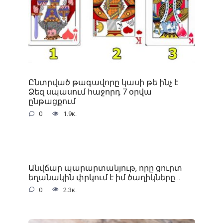
Ընտրված թագավորը կասի թե ինչ է
Ձեզ սպասում հաջորդ 7 օրվա
ընթացքում
0
1.9к.
Անվճար պարարտանյութ, որը ցուրտ
եղանակին փրկում է իմ ծաղիկները…
0
2.3к.