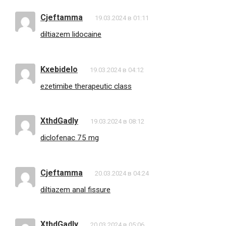
Cjeftamma
19.03.2024 в 01:11
diltiazem lidocaine
Kxebidelo
19.03.2024 в 04:12
ezetimibe therapeutic class
XthdGadly
19.03.2024 в 08:12
diclofenac 75 mg
Cjeftamma
20.03.2024 в 04:24
diltiazem anal fissure
XthdGadly
20.03.2024 в 05:06