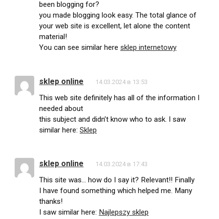
been blogging for?
you made blogging look easy. The total glance of
your web site is excellent, let alone the content
material!
You can see similar here
sklep internetowy
sklep online
14.03.2024 в 13:53
This web site definitely has all of the information I
needed about
this subject and didn’t know who to ask. I saw
similar here:
Sklep
sklep online
14.03.2024 в 17:43
This site was… how do I say it? Relevant!! Finally
I have found something which helped me. Many
thanks!
I saw similar here:
Najlepszy sklep