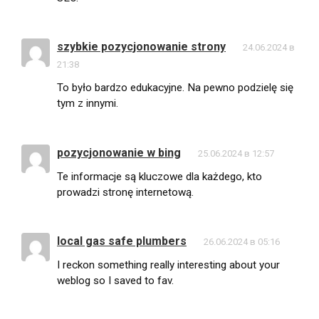
szybkie pozycjonowanie strony
24.06.2024 в
21:38
To było bardzo edukacyjne. Na pewno podzielę się
tym z innymi.
pozycjonowanie w bing
25.06.2024 в 12:57
Te informacje są kluczowe dla każdego, kto
prowadzi stronę internetową.
local gas safe plumbers
26.06.2024 в 05:16
I reckon something really interesting about your
weblog so I saved to fav.