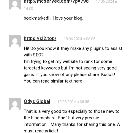
http://mcserved.com/?p=798
17.06.2024 в
14:30
bookmarked!!, I love your blog.
https://sl2.top/
18.06.2024 в 08:06
Hi! Do you know if they make any plugins to assist
with SEO?
I’m trying to get my website to rank for some
targeted keywords but I’m not seeing very good
gains. If you know of any please share. Kudos!
You can read similar text
here
Odys Global
19.06.2024 в 08:58
That is a very good tip especially to those new to
the blogosphere. Brief but very precise
information… Many thanks for sharing this one. A
must read article!