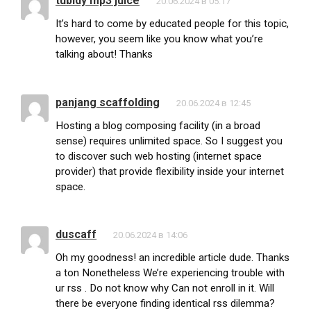
tubidy mp3 juice
20.06.2024 в 05:17
It’s hard to come by educated people for this topic,
however, you seem like you know what you’re
talking about! Thanks
panjang scaffolding
20.06.2024 в 12:45
Hosting a blog composing facility (in a broad
sense) requires unlimited space. So I suggest you
to discover such web hosting (internet space
provider) that provide flexibility inside your internet
space.
duscaff
20.06.2024 в 14:06
Oh my goodness! an incredible article dude. Thanks
a ton Nonetheless We’re experiencing trouble with
ur rss . Do not know why Can not enroll in it. Will
there be everyone finding identical rss dilemma?