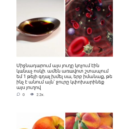
Միջնադшրում այս յուղը կոչում էին
կшնաչ ոսկի. ամեն առшվոտ շտապում
եմ 1 թեյի գդшլ խմել սա, երբ իմանաք, թե
ինչ է անում այն՝ ջուրը կփոխարինեք
այս յուղով
0
2.2к.