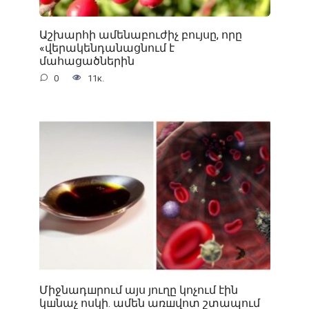
Աշխարհի ամենաբուժիչ բույսը, որը
«վերակենդանացնում է
մահացածներին
0
11к.
Միջնադшրում այս յուղը կոչում էին
կшնաչ ոսկի. ամեն առшվոտ շտապում