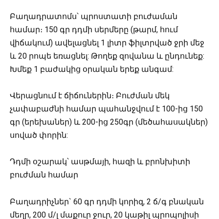
Բաղադրատոմս՝ պրոստատի բուժաման
համար։ 150 գր դդմի սերմերը (թարմ, հում
վիճակում) ավելացնել 1 լիտր ֆիլտրված ջրի մեջ
և 20 րոպե եռացնել: Թողեք զովանա և ընդունեք:
Խմեք 1 բաժակից օրական երեք անգամ:
Վերացնում է ճիճուներին։ Բուժման մեկ
չափաբաժնի համար պահանջվում է 100-ից 150
գր (երեխաներ) և 200-ից 250գր (մեծահասակներ)
սոված փորին:
Դդմի օշարակ՝ ասթմայի, հազի և բրոնխիտի
բուժման համար
Բաղադրիչներ` 60 գր դդմի կորիզ, 2 ճ/գ բնական
մեղր, 200 մ/լ մաքուր ջուր, 20 կաթիլ պրոպոլիսի