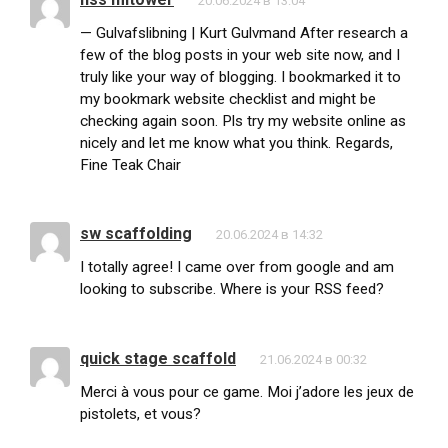
20.06.2024 в 13:04
— Gulvafslibning | Kurt Gulvmand After research a
few of the blog posts in your web site now, and I
truly like your way of blogging. I bookmarked it to
my bookmark website checklist and might be
checking again soon. Pls try my website online as
nicely and let me know what you think. Regards,
Fine Teak Chair
sw scaffolding
20.06.2024 в 14:32
I totally agree! I came over from google and am
looking to subscribe. Where is your RSS feed?
quick stage scaffold
21.06.2024 в 00:32
Merci à vous pour ce game. Moi j’adore les jeux de
pistolets, et vous?