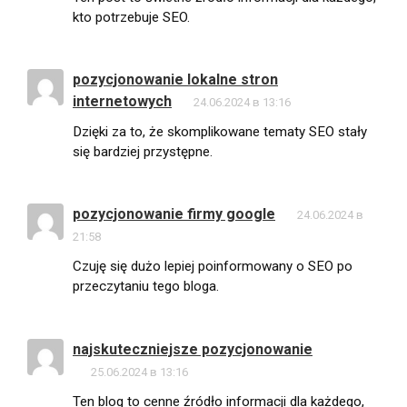
kto potrzebuje SEO.
pozycjonowanie lokalne stron
internetowych
24.06.2024 в 13:16
Dzięki za to, że skomplikowane tematy SEO stały
się bardziej przystępne.
pozycjonowanie firmy google
24.06.2024 в
21:58
Czuję się dużo lepiej poinformowany o SEO po
przeczytaniu tego bloga.
najskuteczniejsze pozycjonowanie
25.06.2024 в 13:16
Ten blog to cenne źródło informacji dla każdego,