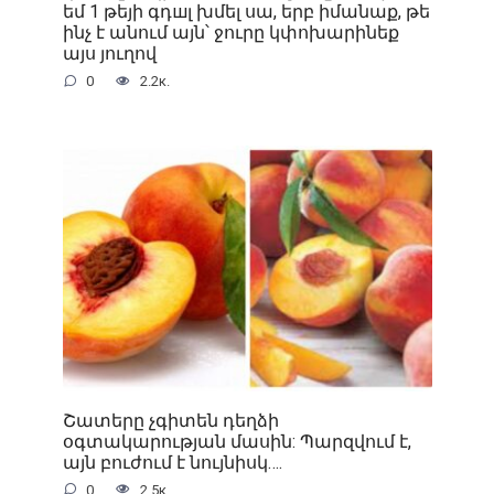
եմ 1 թեյի գդшլ խմել սա, երբ իմանաք, թե
ինչ է անում այն՝ ջուրը կփոխարինեք
այս յուղով
0
2.2к.
Շատերը չգիտեն դեղձի
օգտակարության մասին: Պարզվում է,
այն բուժում է նույնիսկ….
0
2.5к.