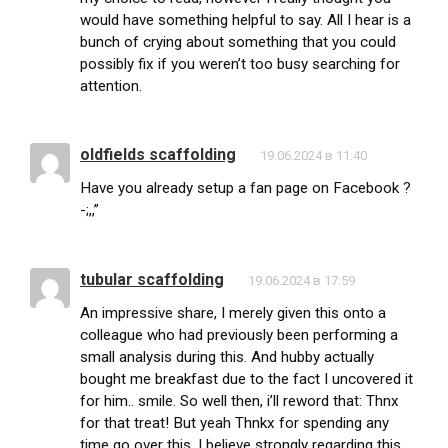
would have something helpful to say. All I hear is a
bunch of crying about something that you could
possibly fix if you weren’t too busy searching for
attention.
oldfields scaffolding
19.06.2024 в 11:40
Have you already setup a fan page on Facebook ?
-;,,”
tubular scaffolding
19.06.2024 в 17:59
An impressive share, I merely given this onto a
colleague who had previously been performing a
small analysis during this. And hubby actually
bought me breakfast due to the fact I uncovered it
for him.. smile. So well then, i’ll reword that: Thnx
for that treat! But yeah Thnkx for spending any
time go over this, I believe strongly regarding this