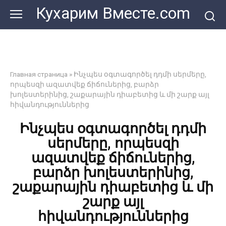
Перейти
Кухарим Вместе.com
к
контенту
Главная страница
»
Ինչպես օգտագործել դդմի սերմերը,
որպեսզի ազատվեք ճիճուներից, բարձր
խոլեստերինից, շաքարային դիաբետից և մի շարք այլ
հիվանդություններից
Ինչպես օգտագործել դդմի
սերմերը, որպեսզի
ազատվեք ճիճուներից,
բարձր խոլեստերինից,
շաքարային դիաբետից և մի
շարք այլ
հիվանդություններից