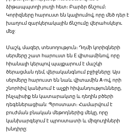
ձիթապպտղի յուղի հետ։ Բարձր ճնշում։
Կորիզները հարուստ են կալիումով, որը մեծ դեր է
խաղում զարկերակային ճնշումը վերահսկելու
մեջ:
Մաշկ, մազեր, տեսողություն։ Դդմի կորիզների
սերմերը շատ հարուստ են Е վիտամինով, որը
հիանալի կերպով պայքարում է մաշկի
ծերացման դեմ, վերականգնում բջիջները: Այս
սերմերը հարուստ են նաև վիտամին А-ով, որի
շնորհիվ կանխում է աչքի հիվանդությունները,
ինչպիսիք են կատարակտը և դեղին բծերի
դեգեներացիան: Պրոստատ։ Համարվում է
բուժման բնական մեթոդներից մեկը, որը
կանխարգելում է պրոստատի և միզուղիների
խնդիրը: