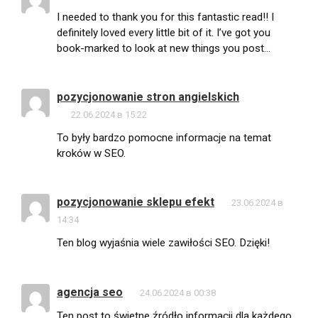
I needed to thank you for this fantastic read!! I
definitely loved every little bit of it. I’ve got you
book-marked to look at new things you post…
pozycjonowanie stron angielskich
22.06.2024 в 15:22
To były bardzo pomocne informacje na temat
kroków w SEO.
pozycjonowanie sklepu efekt
23.06.2024 в
14:34
Ten blog wyjaśnia wiele zawiłości SEO. Dzięki!
agencja seo
24.06.2024 в 00:38
Ten post to świetne źródło informacji dla każdego,