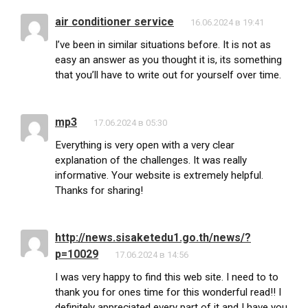
air conditioner service
16.06.2024 в 19:41
I’ve been in similar situations before. It is not as
easy an answer as you thought it is, its something
that you’ll have to write out for yourself over time.
mp3
17.06.2024 в 05:30
Everything is very open with a very clear
explanation of the challenges. It was really
informative. Your website is extremely helpful.
Thanks for sharing!
http://news.sisaketedu1.go.th/news/?
p=10029
17.06.2024 в 14:56
I was very happy to find this web site. I need to to
thank you for ones time for this wonderful read!! I
definitely appreciated every part of it and I have you