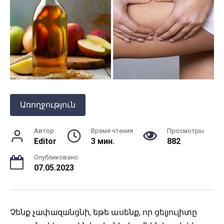
Առողջություն
Автор
Время чтения
Просмотры
Editor
3 мин.
882
Опубликовано
07.05.2023
Չենք չшփшզшնցնի, եթե ասենք, որ ցելյուլիտը