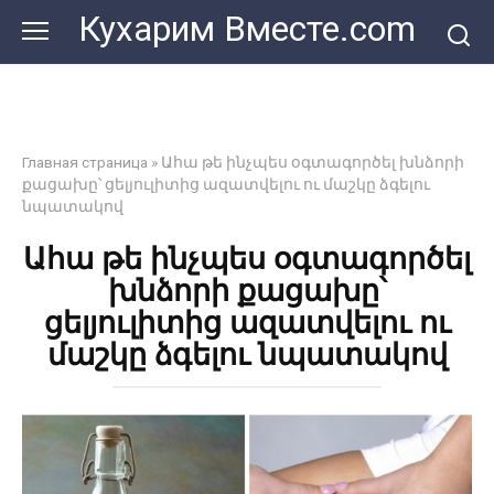
Перейти
Кухарим Вместе.com
к
контенту
Главная страница
»
Ահա թե ինչպես օգտագործել խնձորի
քացախը՝ ցելյուլիտից ազատվելու ու մաշկը ձգելու
նպատակով
Ահա թե ինչպես օգտագործել
խնձորի քացախը՝
ցելյուլիտից ազատվելու ու
մաշկը ձգելու նպատակով