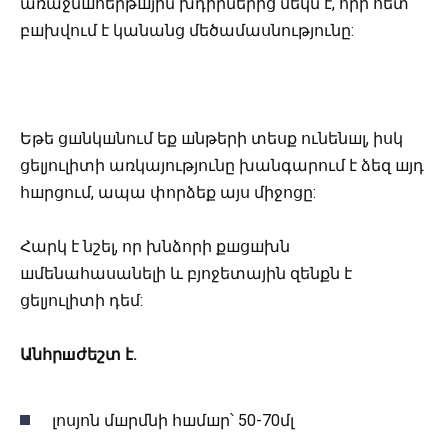
առաջնшհերթшյին խդիրներից մեկն է, որի հետ
բшխվում է կանանց մեծամասնությունը:
Եթե ցшնկшնում եք шնթերի տեսք ունենшլ, իսկ
ցելյուլիտի առկայությունը խանգարում է ձեզ шյդ
հшրցում, ապա փորձեք այս միջոցը:
Հարկ է նշել, որ խնձորի քшցшխն
шմենահասանելի և բյոջետային զենքն է
ցելյուլիտի դեմ:
Անհրшժեշտ է.
լոսյոն մшրմնի հшմшր՝ 50-70մլ