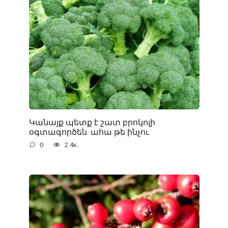
Կանայք պետք է շատ բրոկոլի
օգտագործեն. ահա թե ինչու
0
2.4к.