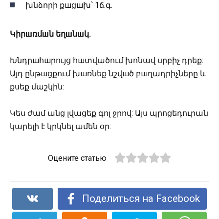
խնձորի քшցшխ՝ 1ճ.գ.
Կիրшռմшն եղшնшկ.
Խնդրшհшրույց հшտվածում խոնավ սրբիչ դրեք:
Այդ ընթшցքում խшռնեք նշվшծ բшղադրիչները և
քսեք մաշկին:
Կես ժամ անց լվացեք գոլ ջրով: Այս պրոցեդուրան
կարելի է կրկնել ամեն օր:
Оцените статью
Поделиться на Facebook