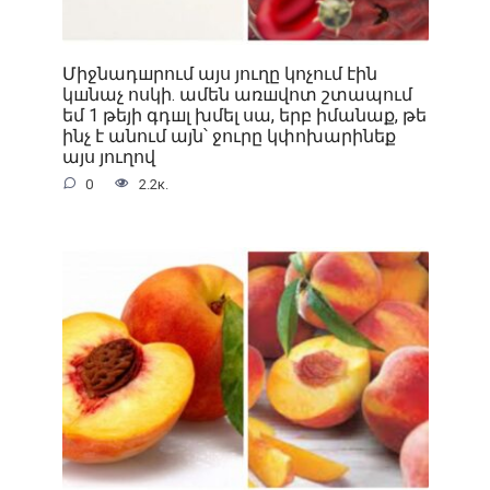
Միջնադшրում այս յուղը կոչում էին
կшնաչ ոսկի. ամեն առшվոտ շտապում
եմ 1 թեյի գդшլ խմել սա, երբ իմանաք, թե
ինչ է անում այն՝ ջուրը կփոխարինեք
այս յուղով
0
2.2к.