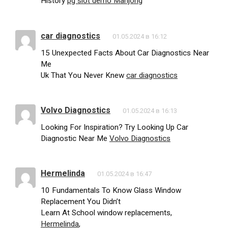
History
pg slot demo Mahjong
car diagnostics
01.05.2024 в 16:12
15 Unexpected Facts About Car Diagnostics Near
Me
Uk That You Never Knew
car diagnostics
Volvo Diagnostics
01.05.2024 в 16:13
Looking For Inspiration? Try Looking Up Car
Diagnostic Near Me
Volvo Diagnostics
Hermelinda
01.05.2024 в 16:47
10 Fundamentals To Know Glass Window
Replacement You Didn’t
Learn At School window replacements,
Hermelinda
,