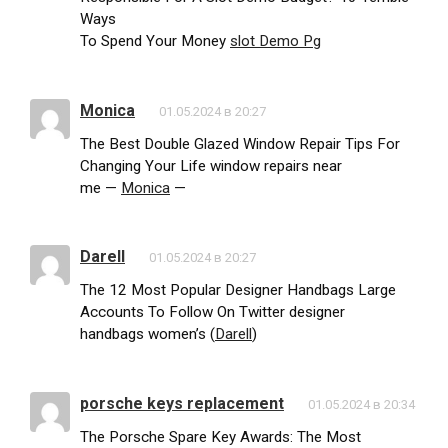
Ways
To Spend Your Money
slot Demo Pg
Monica
01.05.2024 в 20:27
The Best Double Glazed Window Repair Tips For
Changing Your Life window repairs near
me —
Monica
—
Darell
01.05.2024 в 20:27
The 12 Most Popular Designer Handbags Large
Accounts To Follow On Twitter designer
handbags women’s (
Darell
)
porsche keys replacement
01.05.2024 в 20:34
The Porsche Spare Key Awards: The Most