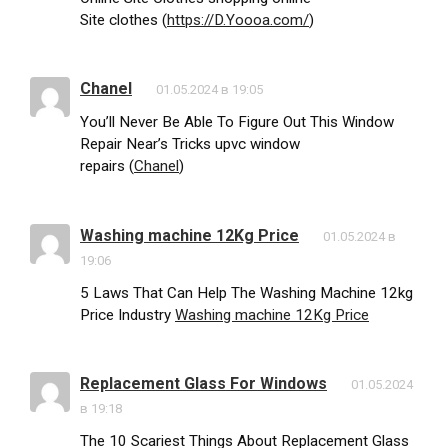
Site clothes (
https://D.Yoooa.com/
)
Chanel
01.05.2024 в 19:05
You’ll Never Be Able To Figure Out This Window
Repair Near’s Tricks upvc window
repairs (
Chanel
)
Washing machine 12Kg Price
01.05.2024 в
19:06
5 Laws That Can Help The Washing Machine 12kg
Price Industry
Washing machine 12Kg Price
Replacement Glass For Windows
01.05.2024
в 19:18
The 10 Scariest Things About Replacement Glass