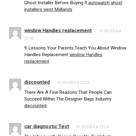
Ghost Installer Before Buying It
autowatch ghost
installers west Midlands
window Handles replacement
01.05.2024 в
22:42
9 Lessons Your Parents Teach You About Window
Handles Replacement
window Handles
replacement
discounted
01.05.2024 в 23:22
There Are A Few Reasons That People Can
Succeed Within The Designer Bags Industry
discounted
car diagnostic Test
01.05.2024 в 23:24