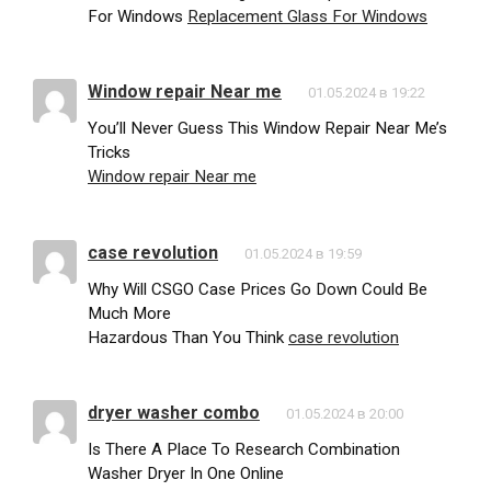
For Windows
Replacement Glass For Windows
Window repair Near me
01.05.2024 в 19:22
You’ll Never Guess This Window Repair Near Me’s
Tricks
Window repair Near me
case revolution
01.05.2024 в 19:59
Why Will CSGO Case Prices Go Down Could Be
Much More
Hazardous Than You Think
case revolution
dryer washer combo
01.05.2024 в 20:00
Is There A Place To Research Combination
Washer Dryer In One Online