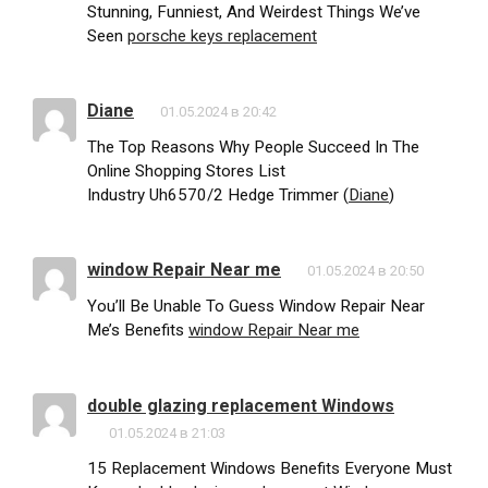
Stunning, Funniest, And Weirdest Things We’ve
Seen
porsche keys replacement
Diane
01.05.2024 в 20:42
The Top Reasons Why People Succeed In The
Online Shopping Stores List
Industry Uh6570/2 Hedge Trimmer (
Diane
)
window Repair Near me
01.05.2024 в 20:50
You’ll Be Unable To Guess Window Repair Near
Me’s Benefits
window Repair Near me
double glazing replacement Windows
01.05.2024 в 21:03
15 Replacement Windows Benefits Everyone Must