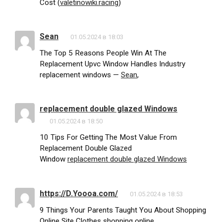
Cost (
valetinowiki.racing
)
Sean
01.05.2024 в 18:03
The Top 5 Reasons People Win At The
Replacement Upvc Window Handles Industry
replacement windows —
Sean
,
replacement double glazed Windows
01.05.2024 в 18:50
10 Tips For Getting The Most Value From
Replacement Double Glazed
Window
replacement double glazed Windows
https://D.Yoooa.com/
01.05.2024 в 18:53
9 Things Your Parents Taught You About Shopping
Online Site Clothes shopping online