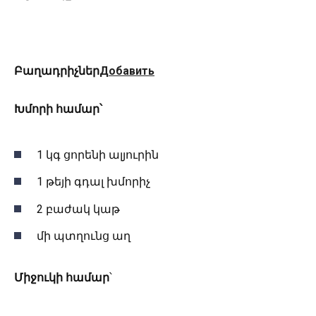
Բաղադրիչներ
Добавить
Խմորի համար՝
1 կգ ցորենի ալյուրին
1 թեյի գդալ խմորիչ
2 բաժակ կաթ
մի պտղունց աղ
Միջուկի համար
՝