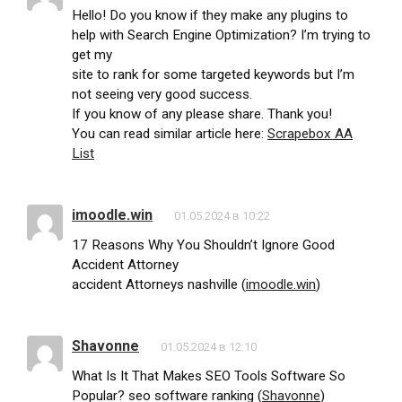
Hello! Do you know if they make any plugins to
help with Search Engine Optimization? I’m trying to
get my
site to rank for some targeted keywords but I’m
not seeing very good success.
If you know of any please share. Thank you!
You can read similar article here:
Scrapebox AA
List
imoodle.win
01.05.2024 в 10:22
17 Reasons Why You Shouldn’t Ignore Good
Accident Attorney
accident Attorneys nashville (
imoodle.win
)
Shavonne
01.05.2024 в 12:10
What Is It That Makes SEO Tools Software So
Popular? seo software ranking (
Shavonne
)