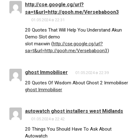
http://cse.google.cg/url?
sa=t&url=http://qooh.me/Versebaboon3
01.05.2024 в 22:31
20 Quotes That Will Help You Understand Akun
Demo Slot demo
slot maxwin (
http://cse.google.cg/url?
sa=t&url=http://qooh.me/Versebaboon3
)
ghost Immobiliser
01.05.2024 в 22:39
20 Quotes Of Wisdom About Ghost 2 Immobiliser
ghost Immobiliser
autowatch ghost installers west Midlands
01.05.2024 в 22:42
20 Things You Should Have To Ask About
Autowatch