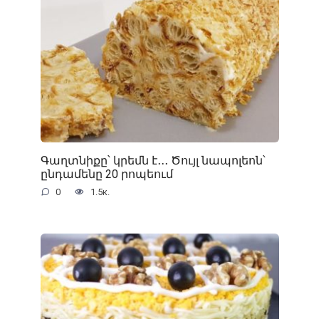
Գաղտնիքը՝ կրեմն է․․․ Ծույլ նապոլեոն՝
ընդամենը 20 րոպեում
0
1.5к.