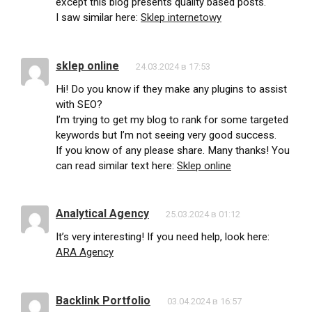
except this blog presents quality based posts.
I saw similar here:
Sklep internetowy
sklep online
24.03.2024 в 17:53
Hi! Do you know if they make any plugins to assist
with SEO?
I’m trying to get my blog to rank for some targeted
keywords but I’m not seeing very good success.
If you know of any please share. Many thanks! You
can read similar text here:
Sklep online
Analytical Agency
25.03.2024 в 01:12
It’s very interesting! If you need help, look here:
ARA Agency
Backlink Portfolio
03.04.2024 в 16:57