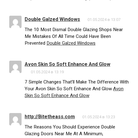
Double Galzed Windows
01.05.2024 в 13:07
The 10 Most Dismal Double Glazing Shops Near
Me Mistakes Of All Time Could Have Been
Prevented
Double Galzed Windows
Avon Skin So Soft Enhance And Glow
01.05.2024 в 13:19
7 Simple Changes That’ll Make The Difference With
Your Avon Skin So Soft Enhance And Glow
Avon
Skin So Soft Enhance And Glow
http://Bitetheass.com
01.05.2024 в 13:23
The Reasons You Should Experience Double
Glazing Doors Near Me At A Minimum,