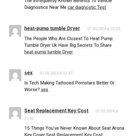
The Infrequently Known Benefits To Vehicle
Diagnostics Near Me
car diagnostic Test
heat-pump tumble Dryer
01.05.2024 в 23:25
The People Who Are Closest To Heat Pump
Tumble Dryer Uk Have Big Secrets To Share
heat-pump tumble Dryer
sex
01.05.2024 в 23:47
Is Tech Making Tattooed Pornstars Better Or
Worse?
sex
Seat Replacement Key Cost
01.05.2024 в
23:52
15 Things You’ve Never Known About Seat Arona
Key Cover
Seat Replacement Key Cost