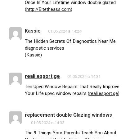
Once In Your Lifetime window double glazed
(
http://Bitetheass.com
)
Kassie
01.05.2024 в 14:24
The Hidden Secrets Of Diagnostics Near Me
diagnostic services
(
Kassie
)
reali.esport.ge
01.05.2024 в 14:31
Ten Upvc Window Repairs That Really Improve
Your Life upvc window repairs (
reali.esport.ge
)
replacement double Glazing windows
01.05.2024 в 14:35
The 9 Things Your Parents Teach You About