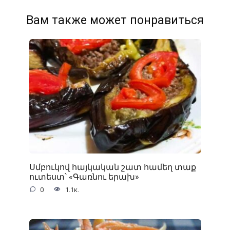
Вам также может понравиться
Սմբուկով հայկական շատ համեղ տաք
ուտեստ՝ «Գառնու երախ»
0
1.1к.