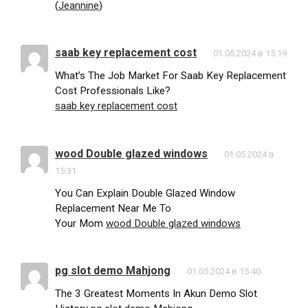
(
Jeannine
)
saab key replacement cost
01.05.2024 в 15:19
What’s The Job Market For Saab Key Replacement
Cost Professionals Like?
saab key replacement cost
wood Double glazed windows
01.05.2024 в
15:31
You Can Explain Double Glazed Window
Replacement Near Me To
Your Mom
wood Double glazed windows
pg slot demo Mahjong
01.05.2024 в 15:40
The 3 Greatest Moments In Akun Demo Slot