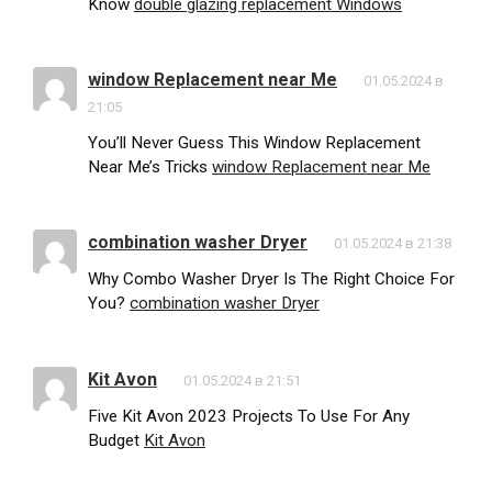
Know
double glazing replacement Windows
window Replacement near Me
01.05.2024 в
21:05
You’ll Never Guess This Window Replacement
Near Me’s Tricks
window Replacement near Me
combination washer Dryer
01.05.2024 в 21:38
Why Combo Washer Dryer Is The Right Choice For
You?
combination washer Dryer
Kit Avon
01.05.2024 в 21:51
Five Kit Avon 2023 Projects To Use For Any
Budget
Kit Avon