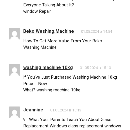
Everyone Talking About It?
window Repair
Beko Washing.Machine
01.05.2024 в 14:54
How To Get More Value From Your
Beko
Washing.Machine
washing machine 10kg
01.05.2024 в 15:10
If You’ve Just Purchased Washing Machine 10kg
Price … Now
What?
washing machine 10kg
Jeannine
01.05.2024 в 15:13
9 . What Your Parents Teach You About Glass
Replacement Windows glass replacement windows