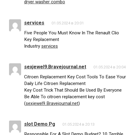
dryer washer combo
services
01.05.2024 в 20:01
Five People You Must Know In The Renault Clio
Key Replacement
Industry
services
sexjewel9.Bravejournal.net
01.05.2024 в 20:04
Citroen Replacement Key Cost Tools To Ease Your
Daily Life Citroen Replacement
Key Cost Trick That Should Be Used By Everyone
Be Able To citroen replacement key cost
(
sexjewel9.Bravejournal.net
)
slot Demo Pg
01.05.2024 в 20:13
Responsible For A Slot Demo Budget? 10 Terrible