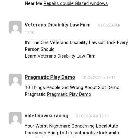
Near Me
Repairs double Glazed windows
Veterans Disability Law Firm
01.05.2024 в
17:10
It’s The One Veterans Disability Lawsuit Trick Every
Person Should
Learn
Veterans Disability Law Firm
Pragmatic Play Demo
01.05.2024 в 17:11
10 Things People Get Wrong About Slot Demo
Pragmatic
Pragmatic Play Demo
valetinowiki.racing
01.05.2024 в 17:13
Your Worst Nightmare Concerning Local Auto
Locksmith Bring To Life automotive locksmith