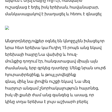
այգում է եղել:Մայրը հղի էր, հանկարծ
ուշագնաց է եղել, իսկ երեխան, հավանաբար,
մանկասայլակով է խաղացել և հեռու է գնացել:
Անցորդները,ովքեր օգնել են կնոջը,չեն իմացել,որ
նրա հետ երեխա կա:Ուղիղ 15 րոպե անց եկավ
երեխայի հայրը:Նա վախից և հուզ-
մունքից դողում էր, հանգստացավ միայն այն
ժամանակ, երբ գրկեց դստերը: Մենք նրան սուրճ
հյուրասիրեցինք, և թույլ չտվեցինք
գնալ, մինչ նա լիովին ուշքի եկավ: Նա մեզ
հարյուր անգամ շնորհակալություն հայտնեց,
իսկ մի քանի ժամ անց զանգեց և ասաց, որ
կինը տղա երեխա է լույս աշխարհ բերել: