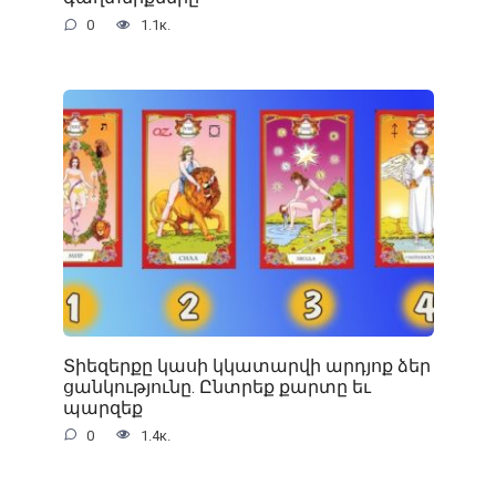
0
1.1к.
Տիեզերքը կասի կկատարվի արդյոք ձեր
ցանկությունը. Ընտրեք քարտը եւ
պարզեք
0
1.4к.