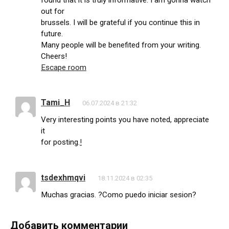
out for
brussels. I will be grateful if you continue this in
future.
Many people will be benefited from your writing.
Cheers!
Escape room
Tami_H
06.07.2024 в 21:32
Very interesting points you have noted, appreciate
it
for posting.
!
tsdexhmqvi
18.11.2024 в 02:35
Muchas gracias. ?Como puedo iniciar sesion?
Добавить комментарии