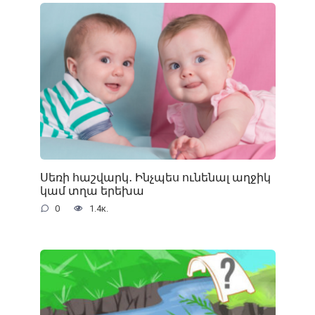
Սեռի հաշվարկ․ Ինչպես ունենալ աղջիկ
կամ տղա երեխա
0
1.4к.