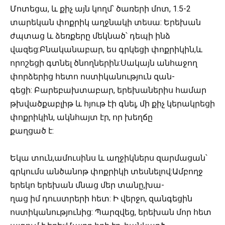
Մոտեցա, և քիչ այն կողմ՝ ծառերի մոտ, 1.5-2
տարեկան փոքրիկ աղջնակի տեսա: Երեխան
ժպտաց և ձեռքերը մեկնած՝ դեպի ինձ
վազեց:Բնականաբար, ես գրկեցի փոքրիկին,և
որոշեցի գտնել ծնողներին:Սակայն անհաջող
փորձերից հետո ոստիկանություն զան-
գեցի: Բարեբախտաբար, երեխաներիս համար
թխվածքաբլիթ և հյութ էի գնել, մի քիչ կերակրեցի
փոքրիկին, ակնհայտ էր, որ խեղճը
քաղցած է:
Եկա տուն,ամուսինս և աղջիկներս զարմացան՝
գրկումս անծանոթ փոքրիկի տեսնելով:Ամբողջ
երեկո երեխան մնաց մեր տանը,խա-
ղաց իմ դուստրերի հետ: Ի վերջո, զանգեցին
ոստիկանությունից: Պարզվեց, երեխան մոր հետ