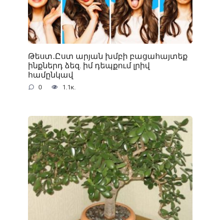
Թեստ․Ըստ արյան խմբի բացահայտեք
ինքներդ ձեզ. իմ դեպքում լրիվ
համընկավ
0
1.1к.