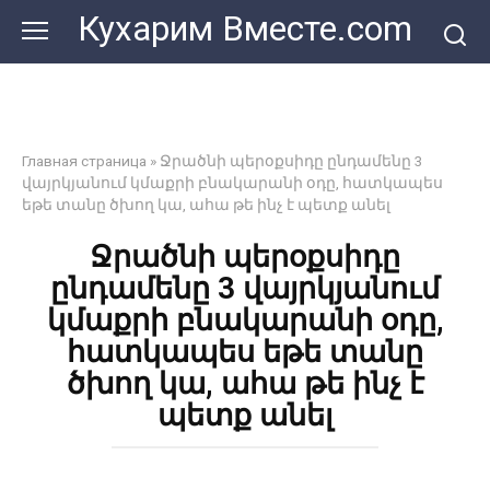
Перейти
Кухарим Вместе.com
к
контенту
Главная страница
»
Ջրածնի պերօքսիդը ընդամենը 3
վայրկյանում կմաքրի բնակարանի օդը, հատկապես
եթե տանը ծխող կա, ահա թե ինչ է պետք անել
Ջրածնի պերօքսիդը
ընդամենը 3 վայրկյանում
կմաքրի բնակարանի օդը,
հատկապես եթե տանը
ծխող կա, ահա թե ինչ է
պետք անել