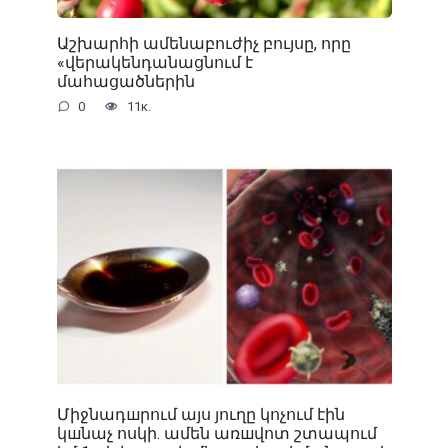
Աշխարհի ամենաբուժիչ բույսը, որը
«վերակենդանացնում է
մահացածներին
0
11к.
Միջնադшրում այս յուղը կոչում էին
կшնաչ ոսկի. ամեն առшվոտ շտապում