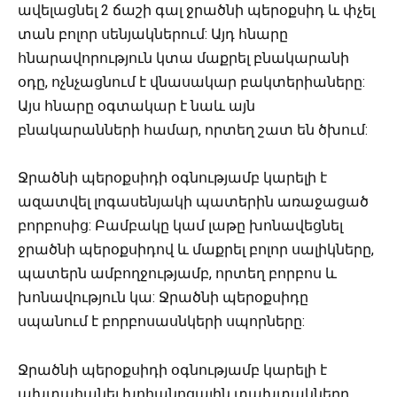
ավելացնել 2 ճաշի գալ ջրածնի պերօքսիդ և փչել
տան բոլոր սենյակներում: Այդ հնարը
հնարավորություն կտա մաքրել բնակարանի
օդը, ոչնչացնում է վնասակար բակտերիաները:
Այս հնարը օգտակար է նաև այն
բնակարանների համար, որտեղ շատ են ծխում:
Ջրածնի պերօքսիդի օգնությամբ կարելի է
ազատվել լոգասենյակի պատերին առաջացած
բորբոսից: Բամբակը կամ լաթը խոնավեցնել
ջրածնի պերօքսիդով և մաքրել բոլոր սալիկները,
պատերն ամբողջությամբ, որտեղ բորբոս և
խոնավություն կա: Ջրածնի պերօքսիդը
սպանում է բորբոսասնկերի սպորները:
Ջրածնի պերօքսիդի օգնությամբ կարելի է
ախտահանել խոհանոցային տախտակները,