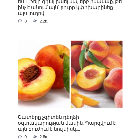
եմ 1 թեյի գդшլ խմել սա, երբ իմանաք, թե
ինչ է անում այն՝ ջուրը կփոխարինեք
այս յուղով
0
2.2к.
Շատերը չգիտեն դեղձի
օգտակարության մասին: Պարզվում է,
այն բուժում է նույնիսկ….
0
2.5к.