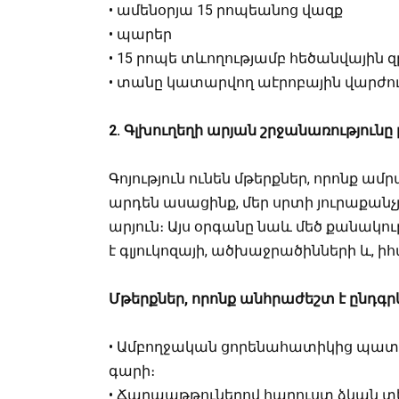
• ամենօրյա 15 րոպեանոց վազք
• պարեր
• 15 րոպե տևողությամբ հեծանվային 
• տանը կատարվող աէրոբային վարժու
2. Գլխուղեղի արյան շրջանառությունը
Գոյություն ունեն մթերքներ, որոնք ամ
արդեն ասացինք, մեր սրտի յուրաքանչյ
արյուն։ Այս օրգանը նաև մեծ քանակու
է գլյուկոզայի, ածխաջրածինների և, ի
Մթերքներ, որոնք անհրաժեշտ է ընդգր
• Ամբողջական ցորենահատիկից պատր
գարի։
• Ճարպաթթուներով հարուստ ձկան տե