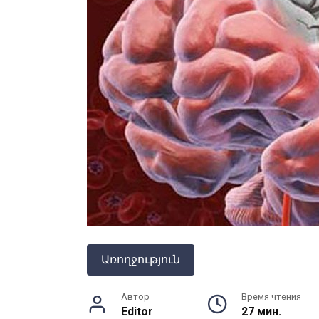
Առողջություն
Автор
Время чтения
Editor
27 мин.