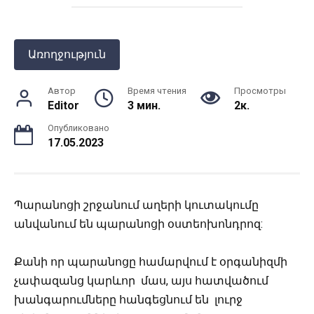
Առողջություն
Автор
Время чтения
Просмотры
Editor
3 мин.
2к.
Опубликовано
17.05.2023
Պարանոցի շրջանում աղերի կուտակումը
անվանում են պարանոցի օստեոխոնդրոզ:
Քանի որ պարանոցը համարվում է օրգանիզմի
չափազանց կարևոր մաս, այս հատվածում
խանգարումները հանգեցնում են լուրջ