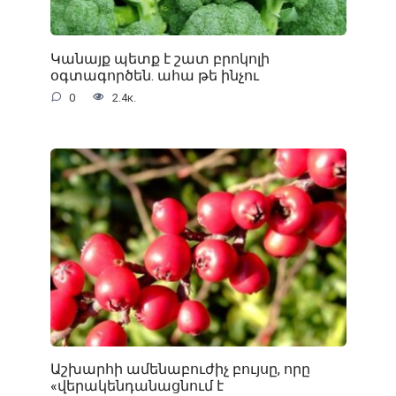
Կանայք պետք է շատ բրոկոլի
օգտագործեն. ահա թե ինչու
0
2.4к.
Աշխարհի ամենաբուժիչ բույսը, որը
«վերակենդանացնում է