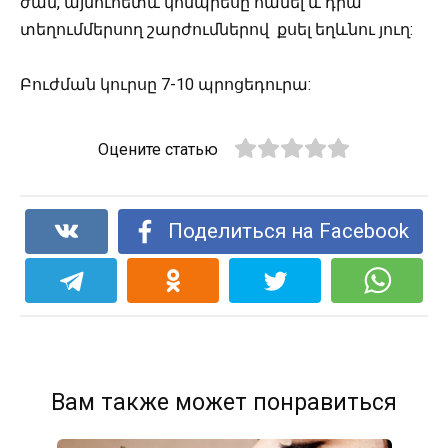
ժամ, այնուհետև կոմպրեսը հանել և դրա
տեղումմերսող շարժումներով քսել եղևնու յուղ:
Բուժման կուրսը 7-10 պրոցեդուրա:
Оцените статью
Поделиться на Facebook
Вам также может понравиться