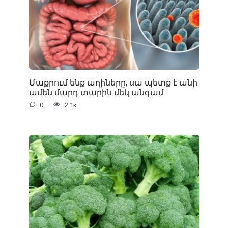
Մաքրում ենք աղիները, սա պետք է անի
ամեն մարդ տարին մեկ անգամ
0
2.1к.