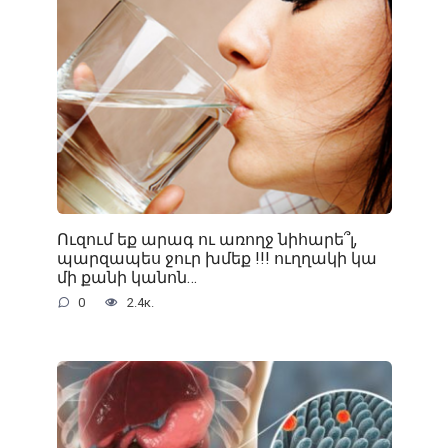
Ուզում եք արագ ու առողջ նիհարե՞լ,
պարզապես ջուր խմեք !!! ուղղակի կա
մի քանի կանոն…
0
2.4к.