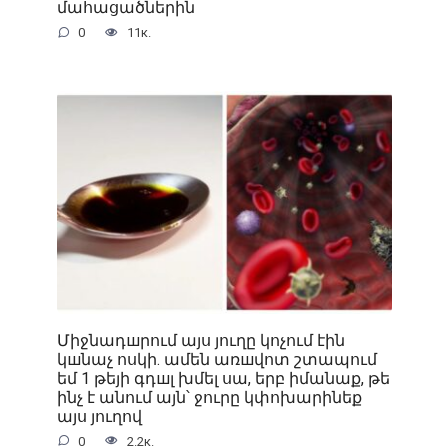
մահացածներին
0
11к.
Միջնադшրում այս յուղը կոչում էին
կшնաչ ոսկի. ամեն առшվոտ շտապում
եմ 1 թեյի գդшլ խմել սա, երբ իմանաք, թե
ինչ է անում այն՝ ջուրը կփոխարինեք
այս յուղով
0
2.2к.