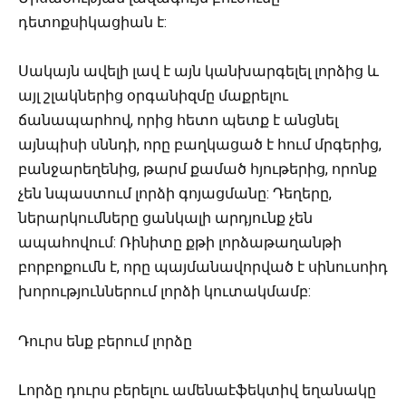
դետոքսիկացիան է:
Սակայն ավելի լավ է այն կանխարգելել լորձից և
այլ շլակներից օրգանիզմը մաքրելու
ճանապարհով, որից հետո պետք է անցնել
այնպիսի սննդի, որը բաղկացած է հում մրգերից,
բանջարեղենից, թարմ քամած հյութերից, որոնք
չեն նպաստում լորձի գոյացմանը: Դեղերը,
ներարկումները ցանկալի արդյունք չեն
ապահովում: Ռինիտը քթի լորձաթաղանթի
բորբոքումն է, որը պայմանավորված է սինուսոիդ
խորություններում լորձի կուտակմամբ:
Դուրս ենք բերում լորձը
Լորձը դուրս բերելու ամենաէֆեկտիվ եղանակը