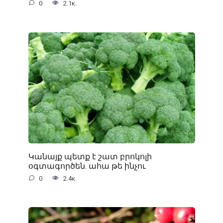
0
2.1к.
Կանայք պետք է շատ բրոկոլի
օգտագործեն. ահա թե ինչու
0
2.4к.