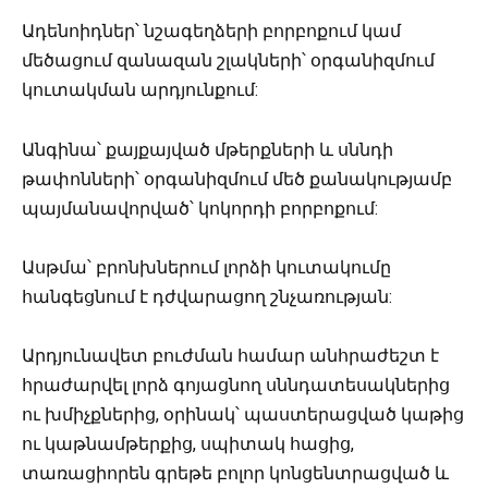
Ադենոիդներ՝ նշագեղձերի բորբոքում կամ
մեծացում զանազան շլակների՝ օրգանիզմում
կուտակման արդյունքում:
Անգինա՝ քայքայված մթերքների և սննդի
թափոնների՝ օրգանիզմում մեծ քանակությամբ
պայմանավորված՝ կոկորդի բորբոքում:
Ասթմա՝ բրոնխներում լորձի կուտակումը
հանգեցնում է դժվարացող շնչառության:
Արդյունավետ բուժման համար անհրաժեշտ է
հրաժարվել լորձ գոյացնող սննդատեսակներից
ու խմիչքներից, օրինակ՝ պաստերացված կաթից
ու կաթնամթերքից, սպիտակ հացից,
տառացիորեն գրեթե բոլոր կոնցենտրացված և