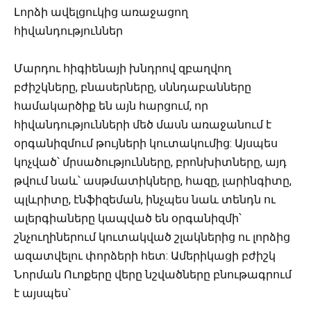
Լորձի ավելցուկից առաջացող
հիվանդություններ
Մարդու հիգիենայի խնդրով զբաղվող
բժիշկները, բնասերները, սննդաբանները
համակարծիք են այն հարցում, որ
հիվանդությունների մեծ մասն առաջանում է
օրգանիզմում թույների կուտակումից: Այսպես
կոչված՝ մրսածությունները, բրոնխիտները, այդ
թվում նաև՝ ասթմատիկները, հազը, լարինգիտը,
պլևրիտը, էնֆիզեման, ինչպես նաև տենդն ու
ալերգիաները կապված են օրգանիզմի՝
շնչուղիներում կուտակված շլակներից ու լորձից
ազատվելու փորձերի հետ: Ամերիկացի բժիշկ
Նորման Ուոքերը վերը նշվածները բնութագրում
է այսպես՝