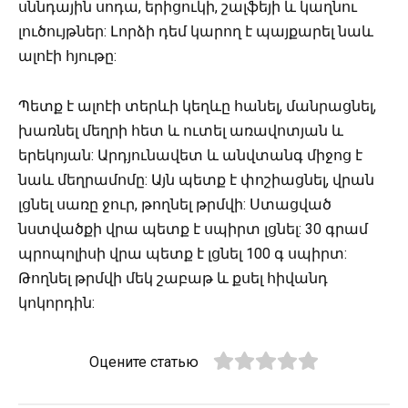
սննդային սոդա, երիցուկի, շալֆեյի և կաղնու
լուծույթներ: Լորձի դեմ կարող է պայքարել նաև
ալոէի հյութը:
Պետք է ալոէի տերևի կեղևը հանել, մանրացնել,
խառնել մեղրի հետ և ուտել առավոտյան և
երեկոյան: Արդյունավետ և անվտանգ միջոց է
նաև մեղրամոմը: Այն պետք է փոշիացնել, վրան
լցնել սառը ջուր, թողնել թրմվի: Ստացված
նստվածքի վրա պետք է սպիրտ լցնել: 30 գրամ
պրոպոլիսի վրա պետք է լցնել 100 գ սպիրտ:
Թողնել թրմվի մեկ շաբաթ և քսել հիվանդ
կոկորդին:
Оцените статью