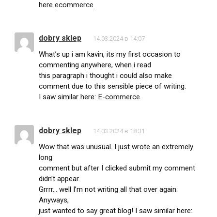
here
ecommerce
dobry sklep
14.03.2024 в 14:07
What’s up i am kavin, its my first occasion to
commenting anywhere, when i read
this paragraph i thought i could also make
comment due to this sensible piece of writing.
I saw similar here:
E-commerce
dobry sklep
14.03.2024 в 18:31
Wow that was unusual. I just wrote an extremely
long
comment but after I clicked submit my comment
didn’t appear.
Grrrr… well I’m not writing all that over again.
Anyways,
just wanted to say great blog! I saw similar here: