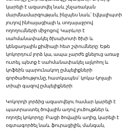
կարելի է ազատվել նաև շնչառական
մարմնամարզության, ինչպես նաև՝ էվկալիպտի
յուղով ինհալացիայի և սոդայաջրով
ողողումների միջոցով: Կարևոր է
սահմանափակել ծխախոտի ծխի և
կենցաղային քիմիայի հետ շփումները: Եթե
կոկորդում լորձ կա, ապա չարժե քնելուց առաջ
ուտել, պետք է սահմանափակել ալկոհոլ և
կոֆեին պարունակող ըմպելիքների
գործածությունը, հատկապես՝ կոկա-կոլայի
տիպի գազով ըմպելիքների:
Կոկորդի լորձից ազատվելու համար կարելի է
պատրաստել ծովային աղով լուծույթներ և
ողողել կոկորդը: Բացի ծովային աղից, կարելի է
օգտագործել նաև ֆուրացիլին, մանգան,