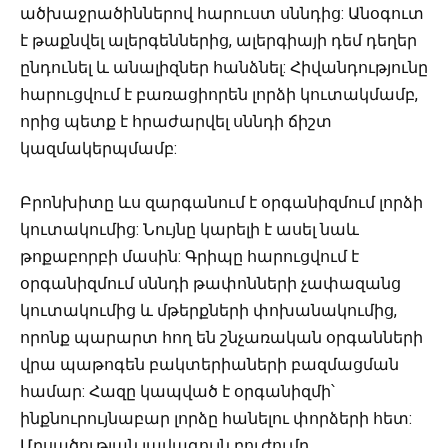
ածխաջրածիններով հարուստ սննդից: Անօգուտ
է թաքնվել ալերգեններից, ալերգիայի դեմ դեղեր
ընդունել և անալիզներ հանձնել: Հիվանդությունը
հարուցվում է բառացիորեն լորձի կուտակմամբ,
որից պետք է հրաժարվել սննդի ճիշտ
կազմակերպմամբ:
Բրոնխիտը ևս զարգանում է օրգանիզմում լորձի
կուտակումից: Նույնը կարելի է ասել նաև
թոքաբորբի մասին: Գրիպը հարուցվում է
օրգանիզմում սննդի թափոնների չափազանց
կուտակումից և մթերքների փոխանակումից,
որոնք պարարտ հող են շնչառական օրգանների
վրա պաթոգեն բակտերիաների բազմացման
համար: Հազը կապված է օրգանիզմի՝
ինքնուրույնաբար լորձը հանելու փորձերի հետ:
Մրսածության լավագույն բուժումը