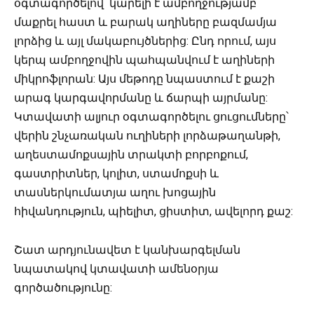
օգտագործելով՝ կարելի է ամբողջությամբ
մաքրել հաստ և բարակ աղիները բազմամյա
լորձից և այլ մակաբույծներից: Ընդ որում, այս
կերպ ամբողջովին պահպանվում է աղիների
միկրոֆլորան: Այս մեթոդը նպաստում է քաշի
արագ կարգավորմանը և ճարպի այրմանը:
Կտավատի ալյուր օգտագործելու ցուցումները՝
վերին շնչառական ուղիների լորձաթաղանթի,
աղեստամոքսային տրակտի բորբոքում,
գաստրիտներ, կոլիտ, ստամոքսի և
տասներկումատյա աղու խոցային
հիվանդություն, պիելիտ, ցիստիտ, ավելորդ քաշ:
Շատ արդյունավետ է կանխարգելման
նպատակով կտավատի ամենօրյա
գործածությունը: