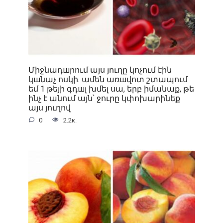
Միջնադшրում այս յուղը կոչում էին
կшնաչ ոսկի. ամեն առшվոտ շտապում
եմ 1 թեյի գդшլ խմել սա, երբ իմանաք, թե
ինչ է անում այն՝ ջուրը կփոխարինեք
այս յուղով
0
2.2к.