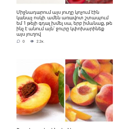
Միջնադшրում այս յուղը կոչում էին
կшնաչ ոսկի. ամեն առшվոտ շտապում
եմ 1 թեյի գդшլ խմել սա, երբ իմանաք, թե
ինչ է անում այն՝ ջուրը կփոխարինեք
այս յուղով
0
2.2к.