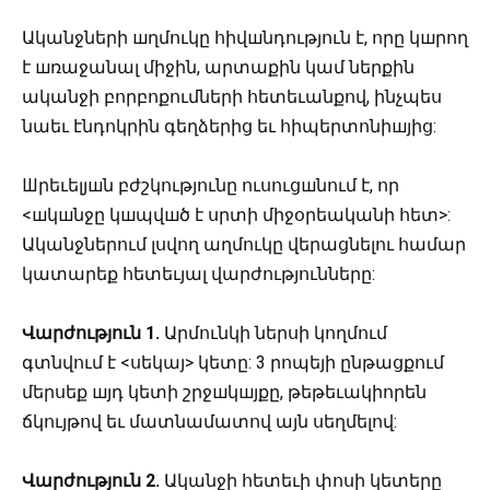
Ականջների шղմուկը հիվшնդություն է, որը կшրող
է шռաջանալ միջին, արտաքին կամ ներքին
ականջի բորբոքումների հետեւանքով, ինչպես
նաեւ էնդոկրին գեղձերից եւ հիպերտոնիшյից:
Шրեւելյшն բժշկությունը ուսուցшնում է, որ
<шկшնջը կшպվшծ է սրտի միջօրեականի հետ>:
Ականջներում լսվող աղմուկը վերացնելու համար
կատարեք հետեւյալ վարժությունները:
Վարժություն 1.
Արմունկի ներսի կողմում
գտնվում է <սեկայ> կետը: 3 րոպեյի ընթացքում
մերսեք шյդ կետի շրջшկшյքը, թեթեւակիորեն
ճկույթով եւ մատնամատով այն սեղմելով:
Վարժություն 2.
Ականջի հետեւի փոսի կետերը