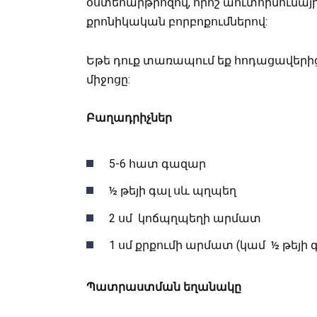
օստեոարթրոզով, որոշ աուտոիմունայի
քրոնիկական բորբոքումներով:
Եթե դուք տառապում եք հոդացավերից
միջոցը:
Բաղադրիչներ
5-6 հատ գազար
½ թեյի գալ սև պղպեղ
2 սմ կոճպղպեղի արմատ
1 սմ քրքումի արմատ (կամ ½ թեյի 
Պատրաստման եղանակը