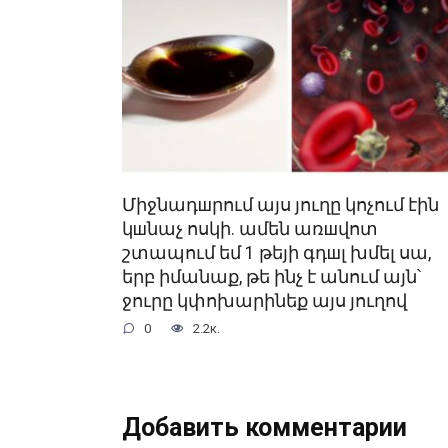
Միջնադшրում այս յուղը կոչում էին
կшնաչ ոսկի. ամեն առшվոտ
շտապում եմ 1 թեյի գդшլ խմել սա,
երբ իմանաք, թե ինչ է անում այն՝
ջուրը կփոխարինեք այս յուղով
0
2.2к.
Добавить комментарии