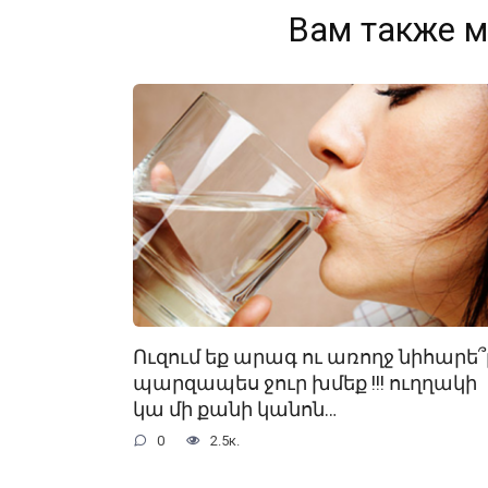
Вам также м
Ուզում եք արագ ու առողջ նիհարե՞լ
պարզապես ջուր խմեք !!! ուղղակի
կա մի քանի կանոն…
0
2.5к.