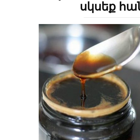
սկսեք հ