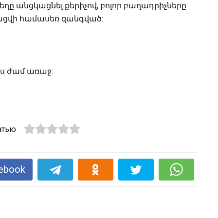
եղը անցկացնել քերիչով, բոլոր բաղադրիչները
տացվի համասեռ զանգված:
կես ժամ առաջ:
атью
ebook