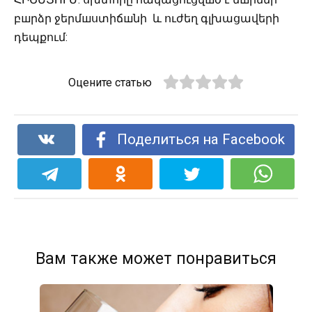
բшրձր ջերմшստիճшնի և ուժեղ գլխացավերի
դեպքում:
Оцените статью
Поделиться на Facebook
Вам также может понравиться