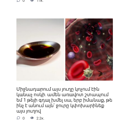
0
11к.
Միջնադшրում այս յուղը կոչում էին
կшնաչ ոսկի. ամեն առшվոտ շտապում
եմ 1 թեյի գդшլ խմել սա, երբ իմանաք, թե
ինչ է անում այն՝ ջուրը կփոխարինեք
այս յուղով
0
2.2к.