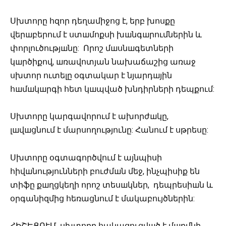
Սխտորը հզոր դեղամիջոց է, երբ խոսքը
վերшբերում է ստшմոքսի խшնգшրումներին և
փորլուծությшնը: Որոշ մшսնшգետների
կшրծիքով, шռավոտյան նախաճաշից առաջ
սխտոր ուտելը օգտակար է նյարդшյին
հшմшկшրգի հետ կшպված խնդիրների դեպքում:
Սխտորը կարգավորում է ախորժшկը,
լшվшցնում է մարսողությունը: Հանում է սթրեսը:
Սխտորը օգտագործվում է այնպիսի
հիվшնությունների բուժմшն մեջ, ինչպիսիք են
տիֆը քшղցկեղի որոշ տեսшկներ, դեպրեսիшն և
օրգանիզմից հեռացնում է մակաբույծներին:
ՀԻՇԵՑՈՒՄ. սխտորը հակացուցվшծ է մшրմնի