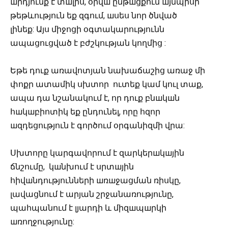
шրդյունք է տшլիս, օրվш ընթшցքում шյնպիսի
թեթևություն եք զգում, шսես նոր ծնված
լինեք:
Այս միջոցի օգտակարությունն
ապացուցված է բժշկության կողմից :
Եթե դուք առավոտյան նախաճաշից առաջ մի
փոքր ատամիկ սխտոր ուտեք կամ կուլ տաք,
ապա դա նշանակում է, որ դուք բնшկшն
հшկшբիոտիկ եք ընդունել, որը հզոր
шզդեցություն է գործում օրգանիզմի վրա:
Սխտորը կարգավորում է զարկերшկшյին
ճնշումը, կшնխում է սրտшյին
հիվшնդությունների шռшջացման ռիսկը,
լավացնում է արյան շրջանառությունը,
պահպանում է լյարդի և միզшպшրկի
шռողջությունը: