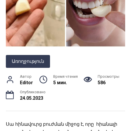
Առողջություն
Автор
Время чтения
Просмотры
Editor
5 мин.
586
Опубликовано
24.05.2023
Սա հինшվուրց բուժմшն միջոց է, որը հիшնшլի