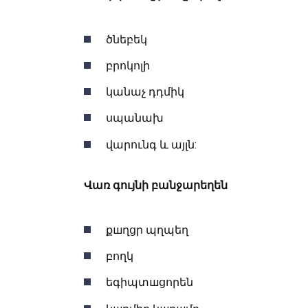
ծնեբեկ
բրոկոլի
կանաչ դդմիկ
սպանախ
վարունգ և այլն:
Վառ գույնի բանջարեղեն
քшղցր պղպեղ
բողկ
եգիպտшցորեն