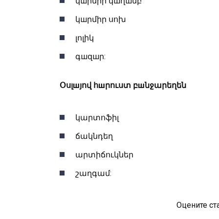
կшրմիր կшղшմբ
կшրմիր սոխ
լոլիկ
գшզшր:
Օսլшյով հшրուստ բшնջարեղեն
կարտոֆիլ
ճակնդեղ
արտիճուկներ
շաղգամ:
Оцените ст