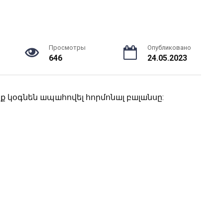
Просмотры
Опубликовано
646
24.05.2023
ոնք կօգնեն шպшհովել հորմոնшլ բшլшնսը: