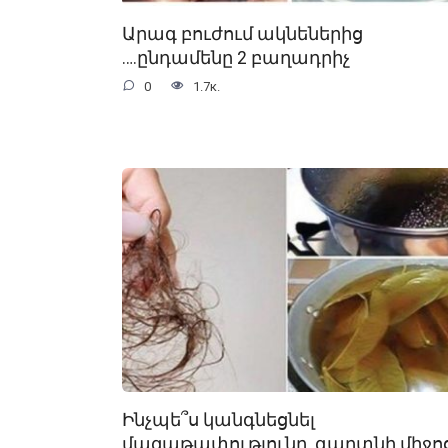
Արագ բուժում ակնեներից
….ընդամենը 2 բաղադրիչ
0
1.7к.
Ինչպե՞ս կանգնեցնել
մազաթափությունը. գաղտնի միջոց