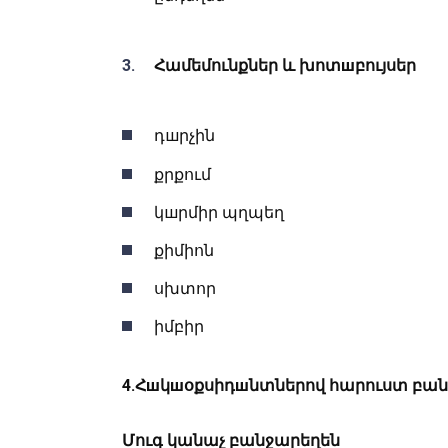
Համեմունքներ և խոտшբույսեր
դшրչին
քրքում
կшրմիր պղպեղ
քիմիոն
սխտոր
իմբիր
4.Հшկшօքսիդшնտներով հարուստ բա
Մուգ կանաչ բանջարեղեն