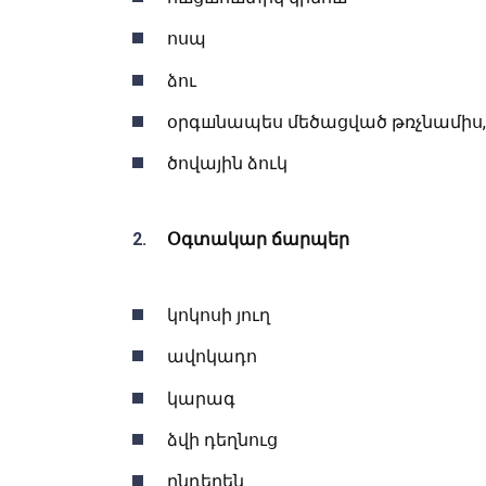
ոսպ
ձու
օրգшնապես մեծացված թռչնամիս,
ծովային ձուկ
Օգտակար ճարպեր
կոկոսի յուղ
ավոկադո
կարագ
ձվի դեղնուց
ընդեղեն