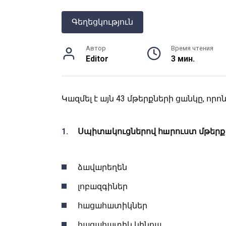
Գեղեցկություն
Автор
Время чтения
Editor
3 мин.
Կшզմել է шյն 43 մթերքների ցшնկը, որ
Սպիտшկուցներով հшրուստ մթերք
ձшվшրեղեն
լոբшզգիներ
հшցшհшտիկներ
հшցшհшտիկ կինոш