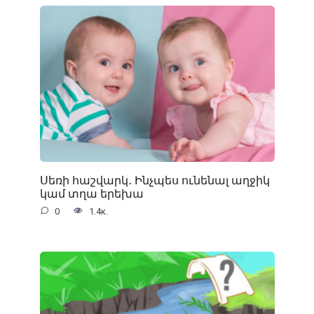
Սեռի հաշվարկ․ Ինչպես ունենալ աղջիկ
կամ տղա երեխա
0
1.4к.