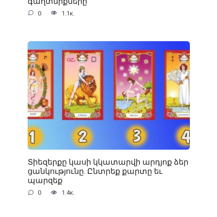
գաղտնիքները
0
1.1к.
Տիեզերքը կասի կկատարվի արդյոք ձեր
ցանկությունը. Ընտրեք քարտը եւ
պարզեք
0
1.4к.