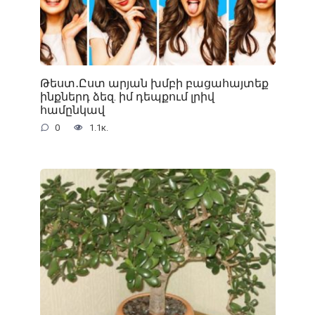
Թեստ․Ըստ արյան խմբի բացահայտեք
ինքներդ ձեզ. իմ դեպքում լրիվ
համընկավ
0
1.1к.