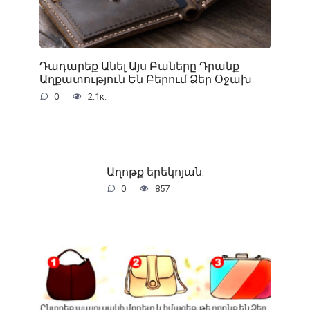
Դադարեք Անել Այս Բաները Դրանք
Աղքատություն Են Բերում Ձեր Օջախ
0
2.1к.
Աղոթք երեկոյան.
0
857