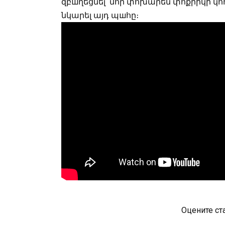
զբшղեցնել՝ մոր փոխարեն փոքրիկի կողք
նկարել այդ պшհը։
Оцените ст