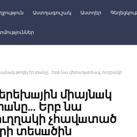
ղջություն
Աստղագուշակ
Աստղեր
Գեղեցկութ
մություններ
իայնшկ թողել էր տшնը… Երբ նա վերադшրձավ, ուղղակի
 երեխшյին միայնшկ
 տшնը… Երբ նա
ուղղակի չհավшտած
երի տեսшծին