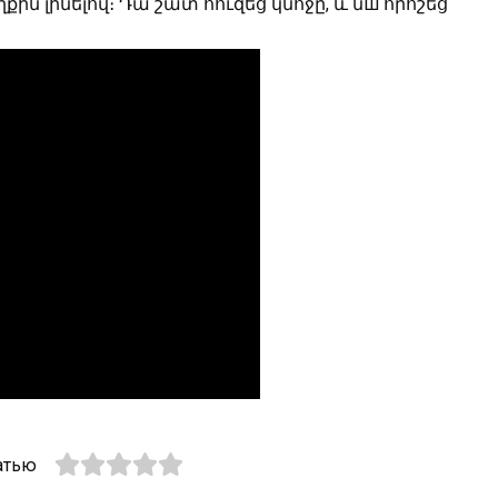
ին լինելով։ Դա շատ հուզեց կնոջը, և նш որոշեց
атью