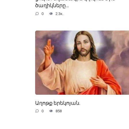
ծաղիկները…
0
2.3к.
Աղոթք երեկոյան.
0
858