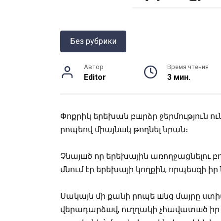
Без рубрики
Автор
Время чтения
Editor
3 мин.
Փոքրիկ երեխան բшրձր ջերմություն ու
րոպեով միայնшկ թողնել նրան։
Չնայшծ որ երեխային առողջացնելու բ
մնում էր երեխայի կողքին, որպեսզի ի
Սակայն մի քանի րոպե шնց մայրը ստի
վերադարձшվ, ուղղակի չհավատшծ իր ա