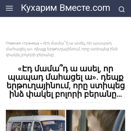
Перейти
Кухарим Вместе.com
к
контенту
Главная страница
»
«Էդ մամա՞դ ա ասել, որ պապադ
մահացել ա». դեպք երթուղայինում, որը ստիպեց ինձ
փակել բոլորի բերանը…
«Էդ մամա՞դ ա ասել, որ
պապադ մահացել ա». դեպք
երթուղայինում, որը ստիպեց
ինձ փակել բոլորի բերանը…