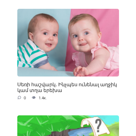
Սեռի հաշվարկ․ Ինչպես ունենալ աղջիկ
կամ տղա երեխա
0
1.4к.