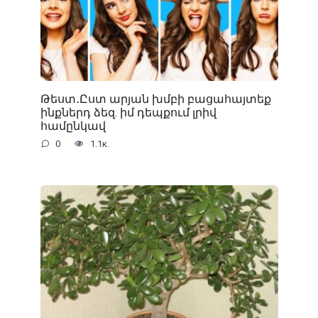
Թեստ․Ըստ արյան խմբի բացահայտեք
ինքներդ ձեզ. իմ դեպքում լրիվ
համընկավ
0
1.1к.