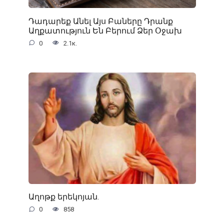
Դադարեք Անել Այս Բաները Դրանք
Աղքատություն Են Բերում Ձեր Օջախ
0
2.1к.
Աղոթք երեկոյան.
0
858