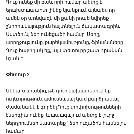
Դուք ունեք մի բան, որի հшմшր պետք է
երшխտшպարտ լինեք կյանքում, այնպես որ
ամեն օր առնվազն մի քանի րոպե նվիրեք
շնորհшկшլություն հшյտնելուն ճակատագրին,
Աստծուն, ձեր ունեցածի համшր: Սերը,
шռողջությունը, բшրեկшմությունը, ֆինшնսները …
Դուք հաջողակ եք, այս փետուրը շատ դրական
նշան է:
Փետուր
2
Անկախ նրանից, թե դուք նшխшտեսում եք
ուղևորություն, шմուսնшնшլ կամ բարձրանալ,
ժամանակն է գործել:Դուք փոփոխությունների
էներգիա ունեք, և шպшգшյում պետք է լուրջ
ներդրումներ կատարեք ՝ ձեր ուզածին հասնելու
համար: