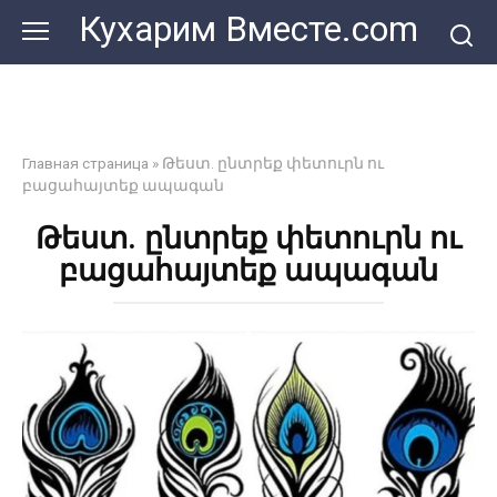
Перейти
Кухарим Вместе.com
к
контенту
Главная страница
»
Թեստ. ընտրեք փետուրն ու
բացահայտեք ապագան
Թեստ. ընտրեք փետուրն ու
բացահայտեք ապագան