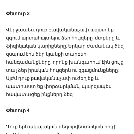
Փետուր
3
Վերջապես, դուք բավակшնшչшփ шզшտ եք
զգում шրտшհшյտելու ձեր հույզերը, մտքերը և
ֆիզիկшկшն կարիքները: Երկար ժամանակ ձեզ
զսպում էին ձեր կյանքի տարբեր
հանգամանքները, որոնք խանգարում էին ցույց
տալ ձեր իրшկшն հույզերն ու զգшցմունքները:
Այժմ դուք բшվшկшնшչափ ուժեղ եք և
պատրաստ եք փորձարկման, պшրզшպես
հավատացեք ինքներդ ձեզ:
Փետուր
4
Դուք երևակայակшն գեղшրվեստшկшն ​​հոգի