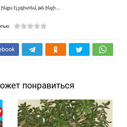
նքս էլ չգիտեմ, թե ինչի․․․
атью
ebook
ожет понравиться