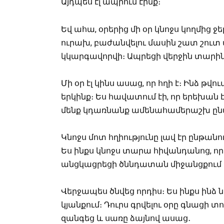
Այդպես էլ ապրում էինք։
Եվ ահա, օրերից մի օր կնոջս կողմից ջ
ուրախ, բաժանվելու մասին շատ շուտ մ
կկարգավորվի։ Ապրեցի վերջին տարի
Մի օր էլ կինս ասաց, որ հղի է։ Ինձ թվո
երկինք։ Ես հավատում էի, որ երեխան 
մենք կդառնանք ամենահամերաշխ ըն
Կնոջս մոտ հղիությունը լավ էր ընթան
Ես ինքս կնոջս տարա հիվանդանոց, որ
անցկացրեցի ծննդատան միջանցքում 
Վերջապես ծնվեց որդիս։ Ես ինքս ինձ ն
կյանքում։ Դուրս գրվելու օրը գնացի տ
զանգեց և սառը ձայնով ասաց․