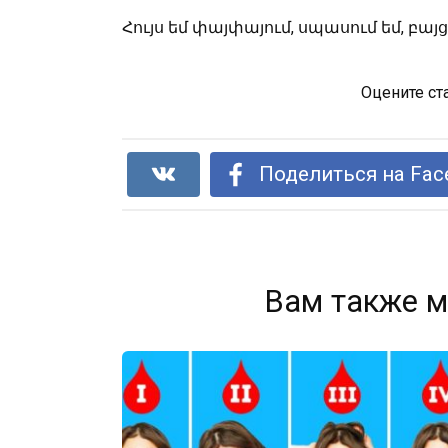
Հույս եմ փայփայում, սպասում եմ, բայց ի
Оцените ст
Поделиться на Fac
Вам также м