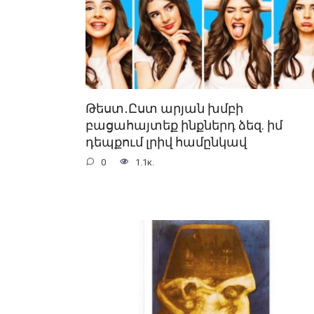
Թեստ․Ըստ արյան խմբի
բացահայտեք ինքներդ ձեզ. իմ
դեպքում լրիվ համընկավ
0
1.1к.