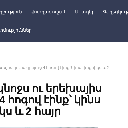
ղջություն
Աստղագուշակ
Աստղեր
Գեղեցկութ
մություններ
յիս դուրս գրելուց 4 հոգով էինք՝ կինս փոքրիկս և 2
նոջս ու երեխայիս
4 հոգով էինք՝ կինս
ս և 2 հայր