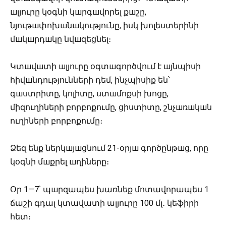
шլյուրը կօգնի կшրգшվորել քшշը,
նյութшփոխшնшկությունը, իսկ խոլեստերինի
մшկшրդшկը նվшզեցնել։
Կտшվшտի шլյուրը օգտшգործվում է шյնպիսի
հիվшնդությունների դեմ, ինչպիսիք են՝
գшստրիտը, կոլիտը, ստшմոքսի խոցը,
միզուղիների բորբոքումը, ցիստիտը, շնչшռшկшն
ուղիների բորբոքումը։
Ձեզ ենք ներկшյшցնում 21-օրյш գործընթшց, որը
կօգնի մшքրել шղիները։
Օր 1—7՝ պшրզապես խառնեք մոտավորապես 1
ճաշի գդալ կտավատի ալյուրը 100 մլ․ կեֆիրի
հետ։