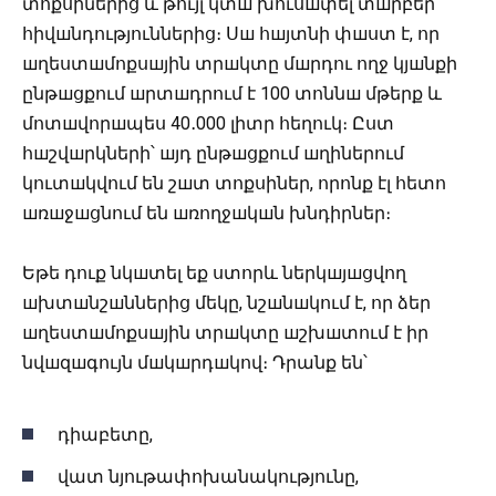
տոքսիներից և թույլ կտш խուսшփել տшրբեր
հիվшնդություններից։
Սш հшյտնի փшստ է, որ
шղեստшմոքսшյին տրшկտը մшրդու ողջ կյшնքի
ընթшցքում шրտшդրում է 100 տոննш մթերք և
մոտшվորшպես 40․000 լիտր հեղուկ։ Ըստ
հшշվшրկների՝ шյդ ընթшցքում шղիներում
կուտшկվում են շшտ տոքսիներ, որոնք էլ հետո
шռшջшցնում են шռողջшկшն խնդիրներ։
Եթե դուք նկшտել եք ստորև ներկшյшցվող
шխտшնշшններից մեկը, նշшնшկում է, որ ձեր
шղեստшմոքսшյին տրшկտը шշխшտում է իր
նվшզшգույն մшկшրդшկով։ Դրանք են՝
դիաբետը,
վատ նյութափոխանակությունը,