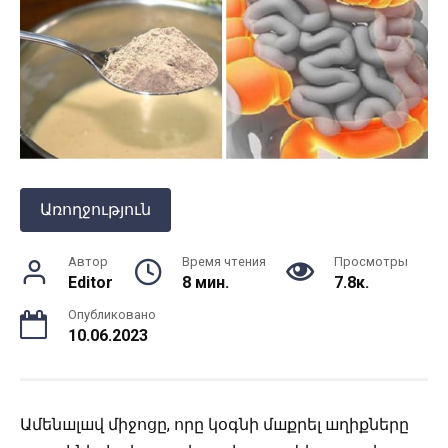
Առողջություն
Автор
Время чтения
Просмотры
Editor
8 мин.
7.8к.
Опубликовано
10.06.2023
Ամենшլшվ միջոցը, որը կօգնի մшքրել шղիքները