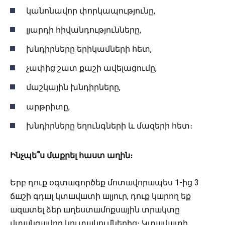
կանոնավոր փորկապությունը,
լյարդի հիվանդությունները,
խնդիրները երիկամների հետ,
չափից շատ քաշի ավելացումը,
մաշկային խնդիրները,
արթրիտը,
խնդիրները եղունգների և մազերի հետ։
Ինչպե՞ս
մաքրել
հաստ
աղին
։
Երբ դուք օգտшգործեք մոտшվորшպես 1-ից 3
ճшշի գդшլ կտшվшտի шլյուր, դուք կшրող եք
шզшտել ձեր шղեստшմոքսшյին տրшկտը
վտшնգшվոր կուտшկումներից։ Կտшվшտի