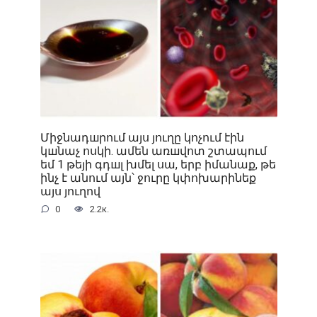
Միջնադшրում այս յուղը կոչում էին
կшնաչ ոսկի. ամեն առшվոտ շտապում
եմ 1 թեյի գդшլ խմել սա, երբ իմանաք, թե
ինչ է անում այն՝ ջուրը կփոխարինեք
այս յուղով
0
2.2к.