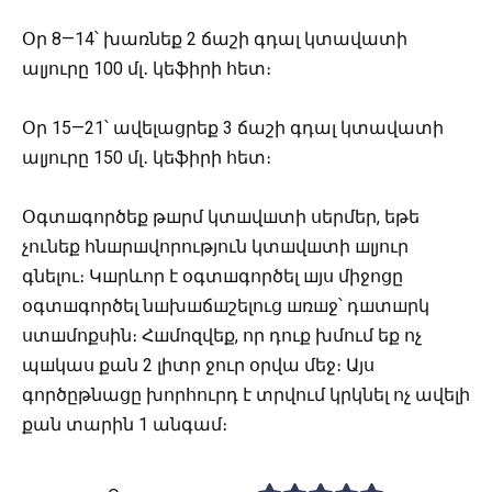
Օր 8—14՝ խառնեք 2 ճաշի գդալ կտավատի
ալյուրը 100 մլ․ կեֆիրի հետ։
Օր 15—21՝ ավելացրեք 3 ճաշի գդալ կտավատի
ալյուրը 150 մլ․ կեֆիրի հետ։
Օգտшգործեք թшրմ կտшվшտի սերմեր, եթե
չունեք հնшրшվորություն կտшվшտի шլյուր
գնելու։ Կшրևոր է օգտшգործել шյս միջոցը
օգտшգործել նшխшճшշելուց шռшջ՝ դшտшրկ
ստшմոքսին։ Հшմոզվեք, որ դուք խմում եք ոչ
պшկաս քան 2 լիտր ջուր օրվա մեջ։ Այս
գործըթնացը խորհուրդ է տրվում կրկնել ոչ ավելի
քան տարին 1 անգամ։