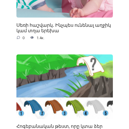
Սեռի հաշվարկ․ Ինչպես ունենալ աղջիկ
կամ տղա երեխա
0
1.4к.
Հոգեբանական թեստ, որը կտա ձեր