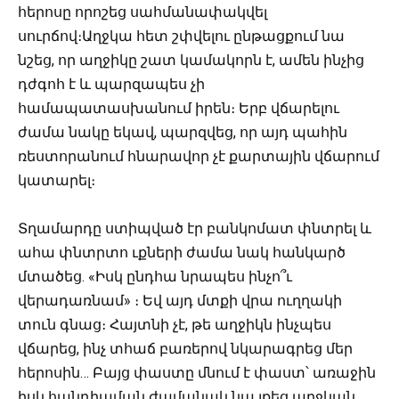
հերոսը որոշեց սահմանափակվել
սուրճով։Աղջկա հետ շփվելու ընթացքում նա
նշեց, որ աղջիկը շատ կամակորն է, ամեն ինչից
դժգոհ է և պարզապես չի
համապատասխանում իրեն։ Երբ վճարելու
ժամա նակը եկավ, պարզվեց, որ այդ պահին
ռեստորանում հնարավոր չէ քարտային վճարում
կատարել։
Տղամարդը ստիպված էր բանկոմատ փնտրել և
ահա փնտրտո ւքների ժամա նակ հանկարծ
մտածեց. «Իսկ ընդհա նրապես ինչո՞ւ
վերադառնամ» ։ Եվ այդ մտքի վրա ուղղակի
տուն գնաց։ Հայտնի չէ, թե աղջիկն ինչպես
վճարեց, ինչ տհաճ բառերով նկարագրեց մեր
հերոսին… Բայց փաստը մնում է փաստ՝ առաջին
իսկ հանդիպման ժամանակ նա լքեց աղջկան