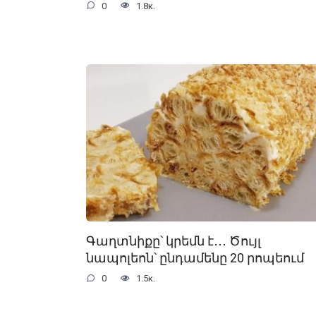
0
1.8к.
Գաղտնիքը՝ կրեմն է․․․ Ծույլ
նապոլեոն՝ ընդամենը 20 րոպեում
0
1.5к.