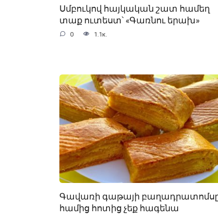
Սմբուկով հայկական շատ համեղ
տաք ուտեստ՝ «Գառնու երախ»
0
1.1к.
Գավառի գաթայի բաղադրատոմսը
համից հոտից չեք հագենա