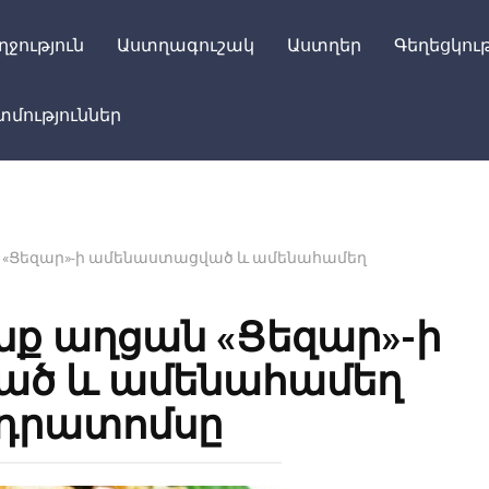
ղջություն
Աստղագուշակ
Աստղեր
Գեղեցկութ
մություններ
ն «Ցեզար»-ի ամենաստացված և ամենահամեղ
նք աղցան «Ցեզար»-ի
ծ և ամենահամեղ
դրատոմսը