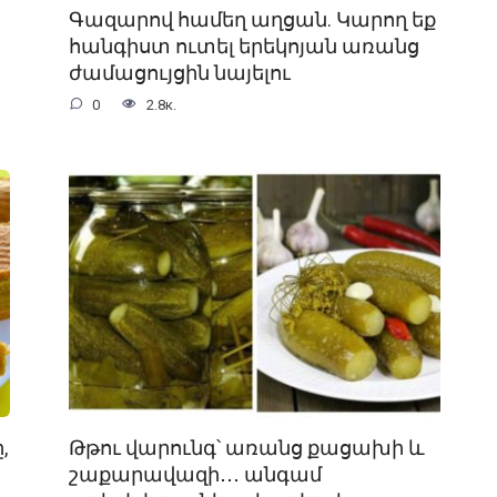
Գազարով համեղ աղցան. Կարող եք
հանգիստ ուտել երեկոյան առանց
ժամացույցին նայելու
0
2.8к.
,
Թթու վարունգ՝ առանց քացախի և
շաքարավազի․․․ անգամ