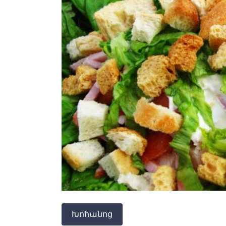
Խոհանոց