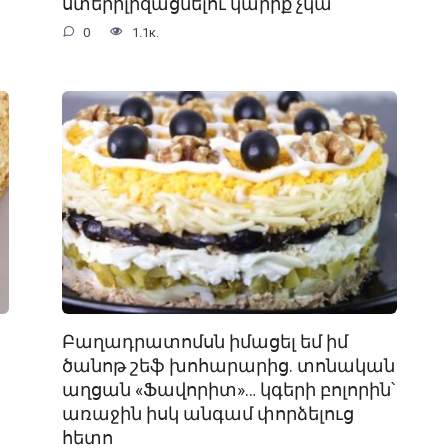
ստերիլիզացնելու կարիք չկա
0
1.1к.
Բաղադրատոմսն իմացել եմ իմ
ծանոթ շեֆ խոհարարից. տոնական
աղցան «Ֆավորիտ»… կգերի բոլորին՝
առաջին իսկ անգամ փորձելուց
հետո