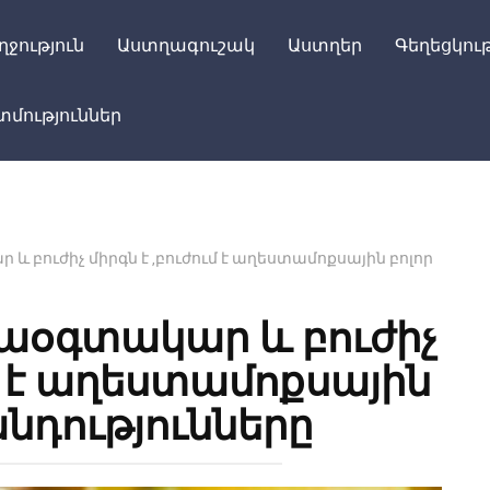
ղջություն
Աստղագուշակ
Աստղեր
Գեղեցկութ
մություններ
և բուժիչ միրգն է ,բուժում է աղեստամոքսային բոլոր
նաօգտակար և բուժիչ
ւմ է աղեստամոքսային
անդությունները