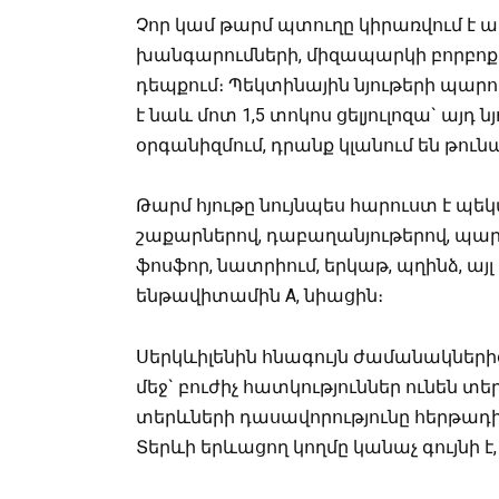
Չոր կամ թարմ պտուղը կիրառվում է
խանգարումների, միզապարկի բորբո
դեպքում։ Պեկտինային նյութերի պարու
է նաև մոտ 1,5 տոկոս ցելյուլոզա` այդ ն
օրգանիզմում, դրանք կլանում են թուն
Թարմ հյութը նույնպես հարուստ է պե
շաքարներով, դաբաղանյութերով, պարու
ֆոսֆոր, նատրիում, երկաթ, պղինձ, այ
ենթավիտամին A, նիացին։
Սերկևիլենին հնագույն ժամանակների
մեջ` բուժիչ հատկություններ ունեն տե
տերևների դասավորությունը հերթադիր
Տերևի երևացող կողմը կանաչ գույնի 