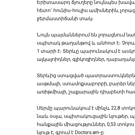
Երիտասարդ ճյուղերը նույնպես խավա
հետո` հունիս-հուլիս ամիսներին, չորա
ջերմաստիճանի տակ։
Նույն պայմաններում են չորացնում ն
սպիտակ թաղանթով և անհոտ է։ Չոր
1 տարի է։ Տերևը պարունակում է ասկոր
ալկալոիդներ, գլիկոզիդներ, դաբաղանյ
Տերևից ստացված պատրաստուկներն 
ասթմայի, ստամոքսաբորբի, բարձր նե
առիթմիայի, շաքարային դիաբետի համ
Սերմը պարունակում է մինչև 22,8 տոկո
նաև օսլա, սպիտակուցային նյութեր, պե
հանքային միացություններ, 0,53 տոկո
նյութ է, գրում է Doctors.am-ը :