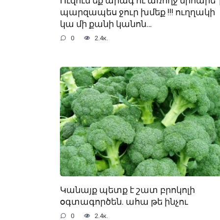
Ուզում եք արագ ու առողջ նիհարե՞լ
պարզապես ջուր խմեք !!! ուղղակի
կա մի քանի կանոն…
0
2.4к.
Կանայք պետք է շատ բրոկոլի
օգտագործեն. ահա թե ինչու
0
2.4к.