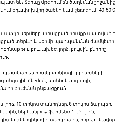
պատ են։ Տերևը մթերում են ծաղկման շրջանից
ցնում օդափոխվող ծածկի կամ ջեռոցում` 40-50 C
աև պտղի սերմերը, չորացրած հումքը պատված է
ացրած տերևի և սերմի պահպանման ժամկետը
բինաթթու, բուսախեժ, լորձ, բույսին բնորոշ
ութ։
օգտակար են հիպերտոնիայի, բրոնխների
րգանգային ճնշման, ստենոկարդիայի,
ալիր բուժման ընթացքում։
ս լորձ, 10 տոկոս տանիդներ, 8 տոկոս ճարպեր,
կտին, ներկանյութ, ֆերմենտ` էմուլսին,
ս ցիանոգեն գլիկոզիդ ամիգդալին, որը թունավոր