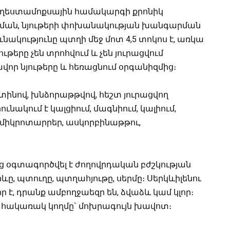
 աղեստամոքսային համակարգի քրոնիկ
քման, նյութերի փոխանակության խանգարման
նակությունը պտղի մեջ մոտ 4,5 տոկոս է, առկա
յութերը չեն տրոհվում և չեն յուրացվում
ավոր նյութերը և հեռացնում օրգանիզմից։
կտինով, խնձորաթթվով, հեշտ յուրացվող
նակում է կալցիում, մագնիում, կալիում,
լ միկրոտարրեր, ասկորբինաթթու,
ց օգտագործվել է ժողովրդական բժշկության
րևը, պտուղը, պտղահյութը, սերմը։ Սերկևիլենու
 է, դրանք ամբողջաեզր են, ձվաձև կամ կլոր։
է, հակառակ կողմը` մոխրագույն խավոտ։