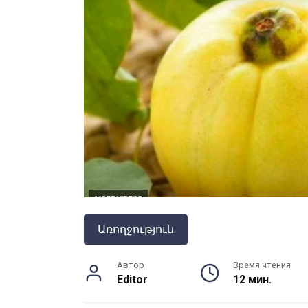
Առողջություն
Автор
Время чтения
Editor
12 мин.