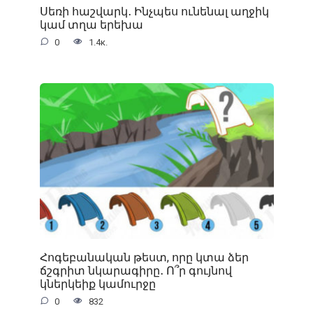
Սեռի հաշվարկ․ Ինչպես ունենալ աղջիկ
կամ տղա երեխա
0
1.4к.
Հոգեբանական թեստ, որը կտա ձեր
ճշգրիտ նկարագիրը․ Ո՞ր գույնով
կներկեիք կամուրջը
0
832