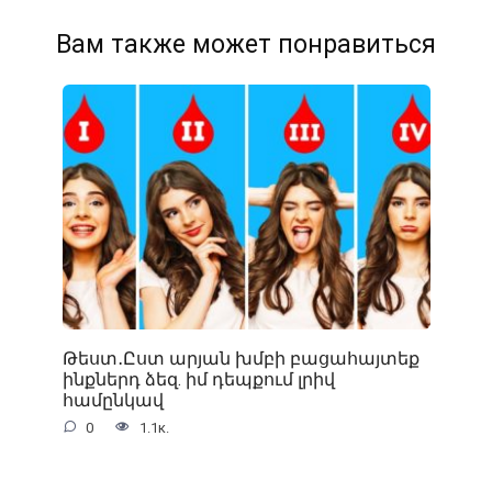
Вам также может понравиться
Թեստ․Ըստ արյան խմբի բացահայտեք
ինքներդ ձեզ. իմ դեպքում լրիվ
համընկավ
0
1.1к.