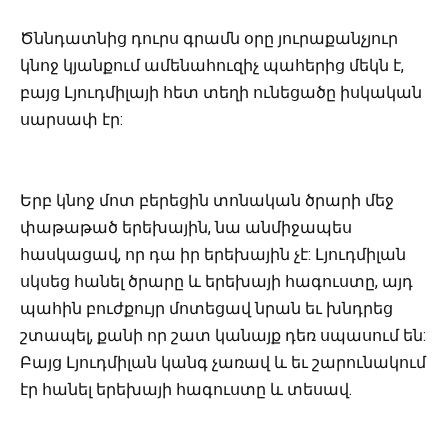
Ծննդատնից դուրս գրամն օրը յուրաքանչյուր
կնոջ կյանքում ամենահուզիչ պահերից մեկն է,
բայց Լյուդմիլայի հետ տեղի ունեցածը իսկական
սարսափ էր:
Երբ կնոջ մոտ բերեցին տոնական ծրարի մեջ
փաթաթած երեխային, նա անմիջապես
հասկացավ, որ դա իր երեխային չէ: Լյուդմիլան
սկսեց հանել ծրարը և երեխայի հագուստը, այդ
պահին բուժքույր մոտեցավ նրան եւ խնդրեց
շտապել, քանի որ շատ կանայք դեռ սպասում են:
Բայց Լյուդմիլան կանգ չառավ և եւ շարունակում
էր հանել երեխայի հագուստը և տեսավ.