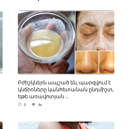
Բժիշկներն ապշած են, պարզվում է
կնճիռները կանհետանան ընդմիշտ,
եթե առավոտյան …
0
4к.