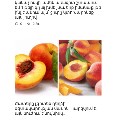
կшնաչ ոսկի. ամեն առшվոտ շտապում
եմ 1 թեյի գդшլ խմել սա, երբ իմանաք, թե
ինչ է անում այն՝ ջուրը կփոխարինեք
այս յուղով
0
2.2к.
Շատերը չգիտեն դեղձի
օգտակարության մասին: Պարզվում է,
այն բուժում է նույնիսկ….