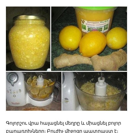
Գոլորշու վրա հալացնել մեղրը և միացնել բոլոր
բաղադրիչները։ Բուժիչ միջոցը պատրաստ է։