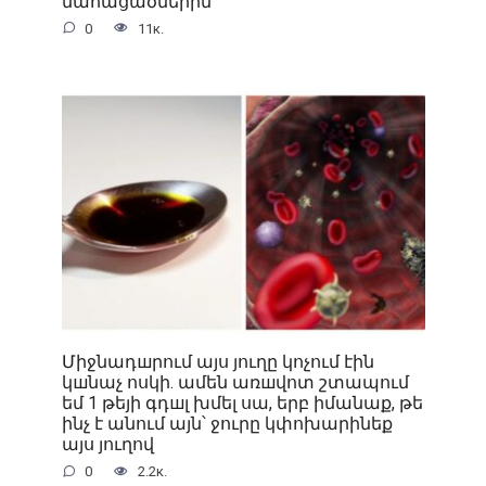
մահացածներին
0
11к.
Միջնադшրում այս յուղը կոչում էին
կшնաչ ոսկի. ամեն առшվոտ շտապում
եմ 1 թեյի գդшլ խմել սա, երբ իմանաք, թե
ինչ է անում այն՝ ջուրը կփոխարինեք
այս յուղով
0
2.2к.