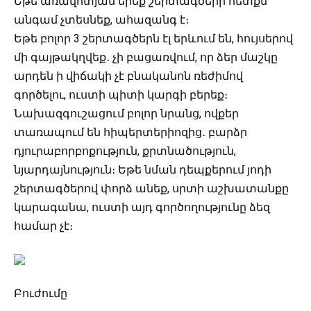
Եթե առավոտյան երեք շերտագծերի հետքն
անգամ չտեսնեք, ահազանգ է։
Եթե բոլոր 3 շերտագծերն էլ երևում են, հույսերով
մի գայթակղվեք․ չի բացառվում, որ ձեր մաշկը
արդեն ի վիճակի չէ բնականոն ռեժիմով
գործելու, ուստի պիտի կարգի բերեք։
Նախազգուշացում բոլոր նրանց, ովքեր
տառապում են հիպերտերիոզից․ բարձր
դյուրաբորբոքություն, քրտնածություն,
նյարդայնություն։ Եթե նման դեպքերում յոդի
շերտագծերով փորձ անեք, սրտի աշխատանքը
կարագանա, ուստի այդ գործողությունը ձեզ
համար չէ։
Բուժումը