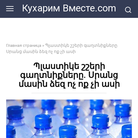
Перейти
Кухарим Вместе.com
к
контенту
Главная страница
»
Պլաստիկե շշերի գաղտնիքները.
Սրանց մասին ձեզ ոչ ոք չի ասի
Պլաստիկե շշերի
գաղտնիքները. Սրանց
մասին ձեզ ոչ ոք չի ասի