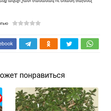
լ ենք ավելի շատ ժամանակ ու եռանդ ծախսել
атью
ebook
ожет понравиться