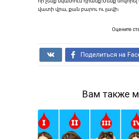
որ չենք նկատում դրանք։Մենք սովորե
վատի վրա, քան բարու ու լավի։
Оцените ст
Поделиться на Fac
Вам также м