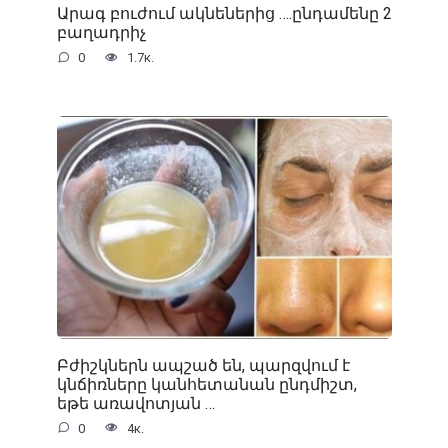
Արագ բուժում ակնեներից ….ընդամենը 2
բաղադրիչ
0
1.7к.
Բժիշկներն ապշած են, պարզվում է
կնճիռները կանհետանան ընդմիշտ,
եթե առավոտյան …
0
4к.