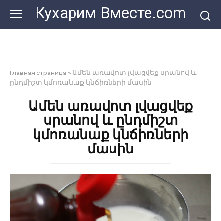
Перейти
Кухарим Вместе.com
к
контенту
Главная страница
»
Ամեն առավոտ լվացվեք սրանով և
ընդմիշտ կմոռանաք կնճիռների մասին
Ամեն առավոտ լվացվեք
սրանով և ընդմիշտ
կմոռանաք կնճիռների
մասին