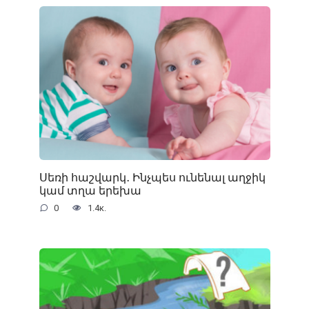
Սեռի հաշվարկ․ Ինչպես ունենալ աղջիկ
կամ տղա երեխա
0
1.4к.