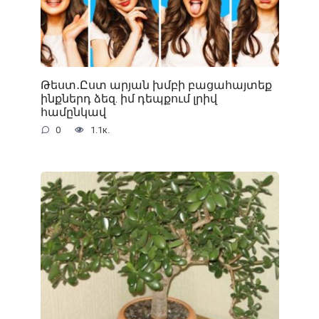
Թեստ․Ըստ արյան խմբի բացահայտեք
ինքներդ ձեզ. իմ դեպքում լրիվ
համընկավ
0
1.1к.