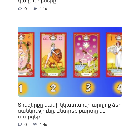
գաղտնիքները
0
1.1к.
Տիեզերքը կասի կկատարվի արդյոք ձեր
ցանկությունը. Ընտրեք քարտը եւ
պարզեք
0
1.4к.