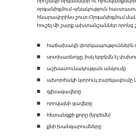
որոշակի օրգանների ու հյուսվածքն
օրգանիզմում «բնակություն հաստատ
հնարավորինս շուտ։Օրգանիզմում մակ
հուշել մի շարք ախտանշաններ որոնց 
հաճախակի փորկապություններն ու
սրտխառնոցը, իսկ երբեմն էլ փսխո
աշխատունակության անկումը
ախորժակի կտրուկ բարելավումը 
գլխացավերը
որովայնի ցավերը
հետանցքի քորը (երբեմն)
քնի խանգարումները