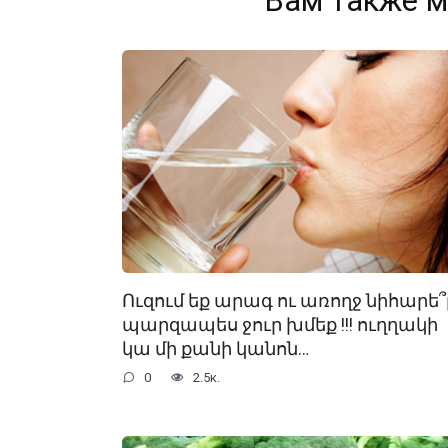
Вам также м
Ուզում եք արագ ու առողջ նիհարե՞լ
պարզապես ջուր խմեք !!! ուղղակի
կա մի քանի կանոն…
0
2.5к.