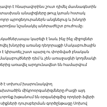
վոր է հնարավորինս շուտ դիմել մասնագետին
պատասխան անալիզները թույլ կտան հստակ
ոլոր պրոցեդուրաներն անցնելուց և խնդրի
րողնա նշանակել անհրաժեշտ բուժումը։
սկածներ,ապա կարելի է նաև ինչ-ինչ միջոցներ
ատվել խնդրից առանց դեղորայքի Մակաբուծային
 է կիրառել շատ պարզ ու փորձված բնական
լ մակաբույծների դեմ և չեն առաջացնի կողմնակի
ներից առավել արդյունավետ են համարվում
ծ է սոխում խարունակվող
ն ախտածին միկրոօրգանիզմները։Բացի այդ
ր,որոնք խթանում են օրգանիզմից որդերի ձվերի
սիքների դուրսբերման գործընթացը Սոխով