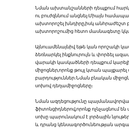
Նման ախտանշանների դեպքում հարկա
ու բուժզննում անցնել։Միայն համա
ախտորոշել խնդիրը,իսկ անհրաժեշտ բ
ախտորոշումից հետո մասնագետը կկա
Այնուամենայնիվ եթե կան որոշակի կա
ձեռնարկել ինքնուրույն և փորձել ազ
վարակի կասկածների դեպքում կարելի
միջոցներ,որոնք թույլ կտան պայքարե
բարդություններ։Նման բնական միջոց
սոխով դեղամիջոցները։
Նման ազդեցությունը պայմանավորվա
ֆիտոնցիդներով,որոնք ոչնչացնում ե
սոխը պարունակում է լորձային նյութե
և դրանց կենսագործունեության արգա