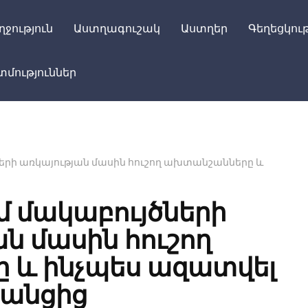
ղջություն
Աստղագուշակ
Աստղեր
Գեղեցկութ
մություններ
երի առկայության մասին հուշող ախտանշանները և
մ մակաբույծների
ն մասին հուշող
 և ինչպես ազատվել
րանցից