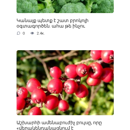
Կանայք պետք է շատ բրոկոլի
օգտագործեն. ահա թե ինչու
0
2.4к.
Աշխարհի ամենաբուժիչ բույսը, որը
«վերակենդանացնում է