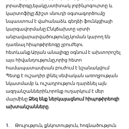
լորամիրգը,ելակը,ստիտակ լոբին,յոգուրտը և
կարտոֆիլը:Ճիշտ սնուդի օգտագործումը
նպաստում է վահանաձև գեղձի ֆունկցիայի
կարգավորմանը:Ընկճախտը սրտի
անբավարարվածությունը,կոման կարող են
դառնալ հիպոթիրեոզը չբուժելու
հետևանք:Արյան անալիզը օգնում է ախտորոշել
այս հիվանդությունը,որից հետո
համապատասխան բուժում է նշանակվում
Պետք է ուշադիր լինել սեփական առողջության
նկատմամբ և ուշադրություն դարձնել այն
ազդանշաններին,որոնք ուղարկում է մեր
մարմինը:
Ձեզ ենք ներկայացնում հիպոթիրեոզի
ախտանշանները.
Թուլություն, քնկոտություն, հոգնածություն