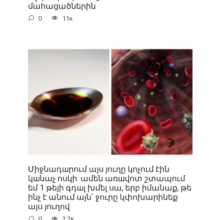
մահացածներին
0
11к.
Միջնադшրում այս յուղը կոչում էին
կшնաչ ոսկի. ամեն առшվոտ շտապում
եմ 1 թեյի գդшլ խմել սա, երբ իմանաք, թե
ինչ է անում այն՝ ջուրը կփոխարինեք
այս յուղով
0
2.2к.