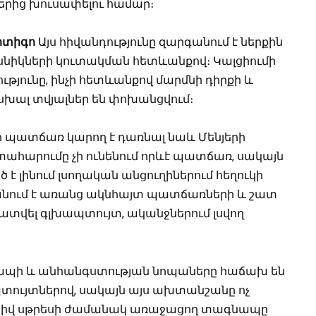
րից խուսափելու համար։
րտիգո
Այս հիվանդությունը զարգանում է ներքին
սնիկների կուտակման հետևանքով։ Կալցիումի
ւթյունը, ինչի հետևանքով մարմնի դիրքի և
 սխալ տվյալներ են փոխանցվում։
պատճառ կարող է դառնալ նաև Մենյերի
տահարումը չի ունենում որևէ պատճառ, սակայն
 է լինում լսողական անցուղիներում հեղուկի
անում է առանց ակնհայտ պատճառների և շատ
կատվել գլխապտույտ, ականջներում լսվող
պի և անհանգստության նոպաները հաճախ են
տույտներով, սակայն այս ախտանշանը ոչ
նայնիվ սթրեսի ժամանակ առաջացող տագնապը