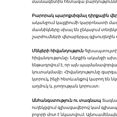
մասնագետին հետագա բարդություննե
Բարորակ պարոքսիզմալ դիրքային վե
ականջում կալցիումի կարբոնատի մա
մասնիկները սխալ են ընկալում տեղեկո
շարժումների վերաբերյալ գլխուղեղին
Մենյերի հիվանդություն
Գլխապտույտի 
հիվանդությունը։ Ներքին ականջի ախ
ենթադրվում է, որ այն պայմանավորված
կուտակմամբ։ Հիվանդությունը զարգ
կտրուկ, ինչի հետևանքով կարող են ն
աղմուկ և լսողության կորուստ։
Անհանգստություն ու տագնապ
Տագնա
ուղեկցվում գլխացավերով կամ գլխապ
բոլորի մոտ է նկատվում։ Այնուամե