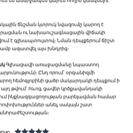
մ են անմիջապես կայուն հողին կանգնելու
ային ճնշման կտրուկ նվազումը կարող է
րացման ու նախաուշագնացային վիճակի
վում է գլխապտույտով։ Նման դեպքերում ճիշտ
թյամբ ազատվել այս խնդրից։
ակ
Գլխացավի առաջացմանը նպաստող
րյունություն)։ Ընդ որում` օրգանիզմի
րող հեմոգլոբինի ցածր մակարդակի դեպքում ի
 այդ թվում` հևոց, ցավեր կրծքավանդակի
երում ինքնազգացողության բարելավման համար
փոփոխություններ անել, սակայն շատ
 անհրաժեշտության։
атью