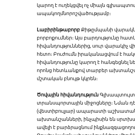
կարող է ուղեկցվել ոչ միայն գլխապտո
ապակողմնորոշվածությամբ։
Լաբիրինթաբորբ
Քիթըմպանի վարակնե
բորբոքումներ։ Այս բարդությունը հա
հիվանդություններից, սուր վարակիչ վ
հետո։ Բուժումն իրականացվում է հակ
հիվանդությունը կարող է հանգեցնել 
որոնց հետևանքով տարբեր ախտանշան
մշտական բնույթ կկրեն։
Ծովային հիվանդություն
Գլխապտույտի
տրանսպորտային միջոցները։ Նման դ
(վեստիբուլյար) ապարատի աշխատանքը
ախտանշանների, ինչպիսին են սրտխառնո
ավելի է բարձրացնում ինքնազգացող