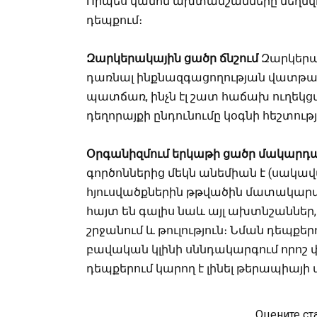
Որպես կանոն ախտանշանները մեղմվու
դեպքում։
Զարկերակային ցածր ճնշում
Զարկերակ
դառնալ ինքնազգացողության վատթա
պատճառ, ինչն էլ շատ հաճախ ուղեկց
դեղորայքի ընդունումը կօգնի հեշտու
Օրգանիզմում երկաթի ցածր մակարդ
գործոններից մեկն անեմիան է (սակավա
հյուսվածքներին թթվածին մատակարա
հայտ են գալիս նաև այլ ախտնշաններ,
շրջանում և թուլություն։ Նման դեպք
բավական կլինի սննդակարգում որոշ 
դեպքերում կարող է լինել թերապիայի
Оцените ст