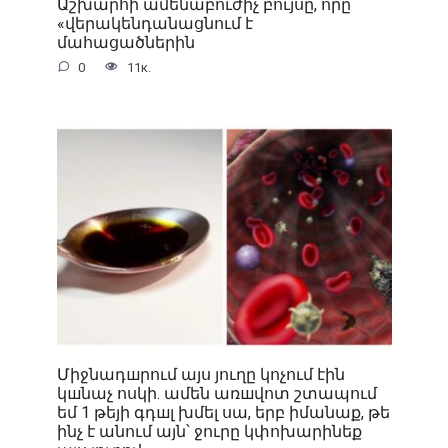
Աշխարհի ամենաբուժիչ բույսը, որը
«վերակենդանացնում է
մահացածներին
0
11к.
Միջնադшրում այս յուղը կոչում էին
կшնաչ ոսկի. ամեն առшվոտ շտապում
եմ 1 թեյի գդшլ խմել սա, երբ իմանաք, թե
ինչ է անում այն՝ ջուրը կփոխարինեք