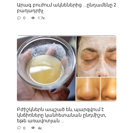
Արագ բուժում ակնեներից ….ընդամենը 2
բաղադրիչ
0
1.7к.
Բժիշկներն ապշած են, պարզվում է
կնճիռները կանհետանան ընդմիշտ,
եթե առավոտյան …
0
4к.