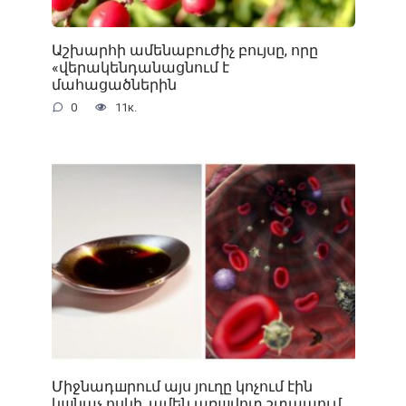
Աշխարհի ամենաբուժիչ բույսը, որը
«վերակենդանացնում է
մահացածներին
0
11к.
Միջնադшրում այս յուղը կոչում էին
կшնաչ ոսկի. ամեն առшվոտ շտապում