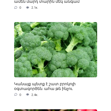
ամեն մարդ տարին մեկ անգամ
0
2.1к.
Կանայք պետք է շատ բրոկոլի
օգտագործեն. ահա թե ինչու
0
2.4к.