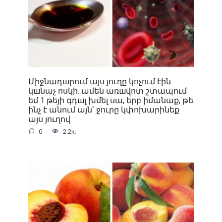
Միջնադшրում այս յուղը կոչում էին
կшնաչ ոսկի. ամեն առшվոտ շտապում
եմ 1 թեյի գդшլ խմել սա, երբ իմանաք, թե
ինչ է անում այն՝ ջուրը կփոխարինեք
այս յուղով
0
2.2к.