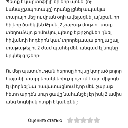
Պետք է կարտոֆիլի ծիլերը պոկել (ոչ
կանաչը,սպիտակը) դրանք լցնել ապակյա
տարայի մեջ ու վրան օղի ավելացնել այնքան,որ
ծիլերը ծածկվեն:Թրմել 2 շաբաթ մութ ու տաք
տեղում։Այդ թրմուկով պետք է թրջոցներ դնել
հիվանդի հոդերին կամ տրորել,ապա բրդյա շալ
փաթաթել ու 2 ժամ պահել մեկ անգամ էլ նույնը
կրկնել գիշերը։
Ու մեր պատմության հերոսը,հույսը կտրած բոլոր
հայտնի տարբերակներից,որոշում է այդ միջոցն
էլ փորձել:Նա հավատացնում է,որ մեկ շաբաթ
հետո արդեն սուր ցավը նահանջել էր իսկ 2 ամիս
անց նույնիսկ ոտքի է կանգնել։
Оцените статью