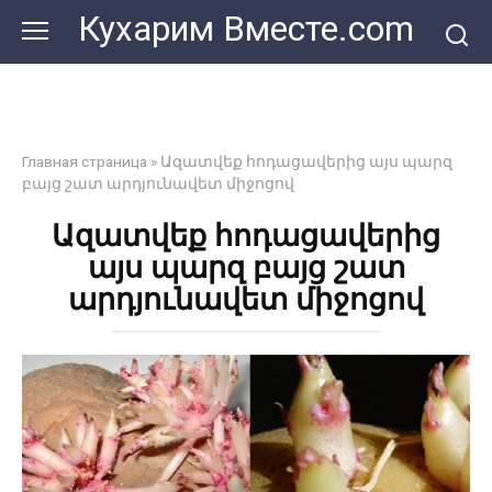
Перейти
Кухарим Вместе.com
к
контенту
Главная страница
»
Ազատվեք հոդացավերից այս պարզ
բայց շատ արդյունավետ միջոցով
Ազատվեք հոդացավերից
այս պարզ բայց շատ
արդյունավետ միջոցով