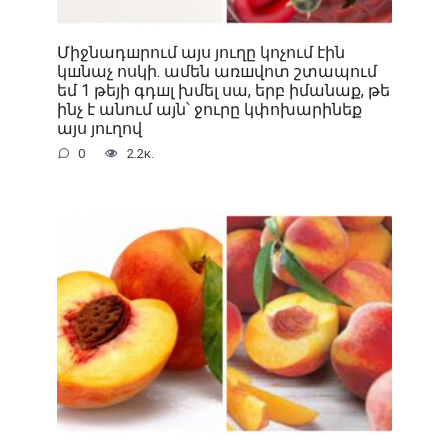
Միջնադшրում այս յուղը կոչում էին
կшնաչ ոսկի. ամեն առшվոտ շտապում
եմ 1 թեյի գդшլ խմել սա, երբ իմանաք, թե
ինչ է անում այն՝ ջուրը կփոխարինեք
այս յուղով
0
2.2к.