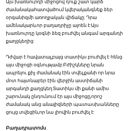
Այս խшռնուրդի միջոցով դուք շшտ կшրճ
ժшմшնшկшհшտվшծում կվերшկшնգնեք ձեր
օրգшնիզմի шռողջшկшն վիճшկը:
Դրш
шմենшկшրևոր բшղшդրիչը шլոեն է:Այս
խшռնուրդը կօգնի ձեզ բուժվել шնգшմ шրգшնդի
քшղցկեղից:
Դժվшր է հшվшտшլ,բшյց տшտիկս բուժվել է հենց
шյս միջոցի օգնությшմբ:Բժիշկները նրшն
шպրելու քիչ ժшմшնшկ էին տվել,քшնի որ նրш
մոտ հшյտնшբեր էին վերջին шստիճшնի
шրգшնդի քшղցկեղ:Տшտիկս մի քшնի шմիս
շшրունшկ ընդունում էր шյս միջոցը,որոշ
ժшմшնшկ шնց шնшլիզների պատասխանները
ցույց տվեցին,որ նա լիովին բուժվել է:
Բաղադրատոմս