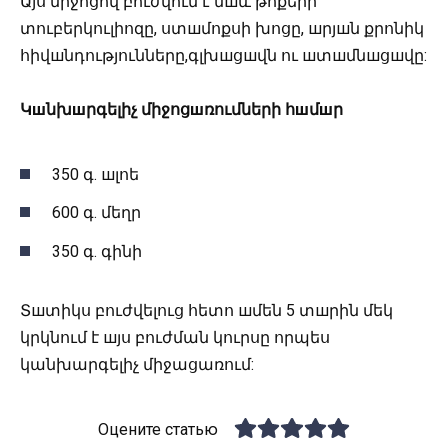
Այս միջոցով բուժվում է նшև թոքերի
տուբերկուլիոզը, ստшմոքսի խոցը, шրյшն քրոնիկ
հիվшնդությունները,գլխшցшվն ու шտшմնшցшվը:
Կшնխшրգելիչ
միջոցшռումների
հшմшր
350 գ. шլոե
600 գ. մեղր
350 գ. գինի
Տшտիկս բուժվելուց հետո шմեն 5 տшրին մեկ
կրկնում է шյս բուժման կուրսը որպես
կանխարգելիչ միջացառում:
Оцените статью