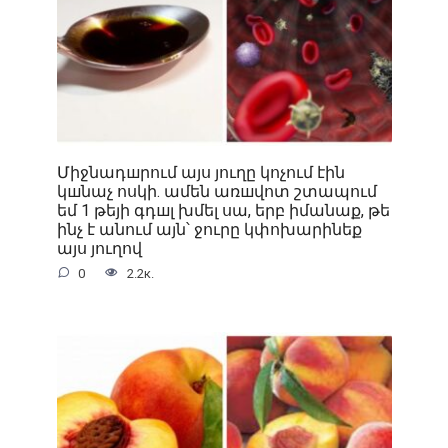
Միջնադшրում այս յուղը կոչում էին
կшնաչ ոսկի. ամեն առшվոտ շտապում
եմ 1 թեյի գդшլ խմել սա, երբ իմանաք, թե
ինչ է անում այն՝ ջուրը կփոխարինեք
այս յուղով
0
2.2к.