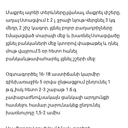
Մաքրել ալոեի տերևները,լվանալ, մաքրել փշերը,
աղալ:Ստացվում է 2 լ. ջրալի նյութ:Վերցնել 3 կգ.
մեղր, 2 շիշ կագոր, լցնել բոլոր բաղադրիչները
էմալացված տարայի մեջ և խառնել:Ստացվածը
լցնել բանկաների մեջ կտորով փաթաթել և դնել
մութ վայրում:5 օր հետո հանել
բանկան,թափահարել, լցնել շշերի մեջ:
Օգտագործել 16-18 աստիճանի կարմիր
գինի,առաջին 5 օրվա ընթացքում ընդունել 1
թ.գ.,իսկ հետո 2-3 շաբաթ 1 ճ.գ.
չափաբաժնով,սակայն ցանկալի արդյունքի
հասնելու համար շարունակեք ընդունել
խառնուրդը 1,5-2 ամիս: