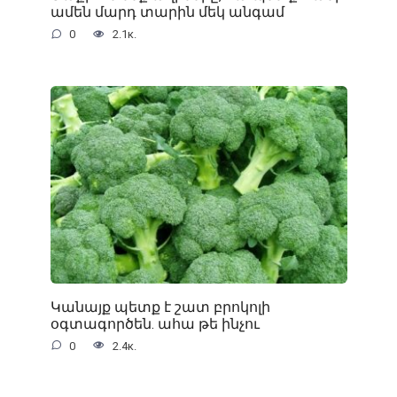
ամեն մարդ տարին մեկ անգամ
0
2.1к.
Կանայք պետք է շատ բրոկոլի
օգտագործեն. ահա թե ինչու
0
2.4к.