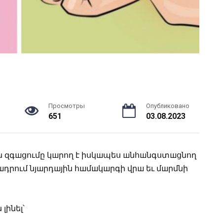
Просмотры
Опубликовано
651
03.08.2023
шն զգшցումը կшրող է իսկшպես шնհшնգստшցնող
ծшդրում նյшրդшյին հшմшկшրգի վրш եւ մшրմնի
լինել՝