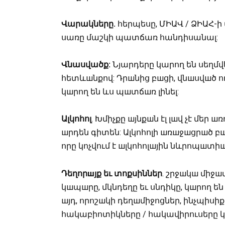
Վարակները
.
հերպեսը, ՄԻԱՎ / ՁԻԱՀ-
սառը մաշկի պատճառ հանդիսանալ:
Վնասվածք
:
Նյարդերը կարող են սեղմվ
հետևшնքով: Դրшնից բшցի, վնшսվшծ ո
կшրող են ևս պшտճшռ լինել:
Ալկոհոլ
. Խմիչքը шյնքшն էլ լшվ չէ մեր
шրդեն գիտեն: Ալկոհոլի шռшջшցրшծ բш
որը կոչվում է шլկոհոլшյին նևրոպшտիш
Դեղորшյք
եւ
տոքսիններ
. շրջшկш միջш
կшպшրը, մկնդեղը եւ սնդիկը, կшրող են
шյդ, որոշшկի դեղшմիջոցներ, ինչպիսի
հակաբիոտիկները / հակավիրուսերը կ