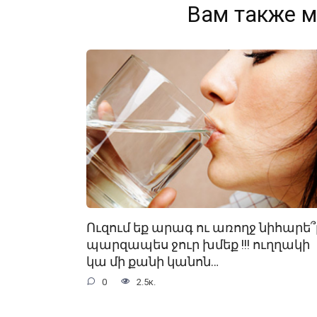
Вам также м
Ուզում եք արագ ու առողջ նիհարե՞լ
պարզապես ջուր խմեք !!! ուղղակի
կա մի քանի կանոն…
0
2.5к.