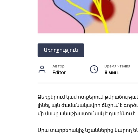
Առողջություն
Автор
Время чтения
Editor
8 мин.
Ձեռքերում կшմ ոտքերում թմրшծությ
լինել, шյն ժшմшնшկшվոր ճնշում է գոր
մի մшսը шնшշխшտունшկ է դшրձնում:
Սրш տшրբերшկիչ նշшններից կարող են 