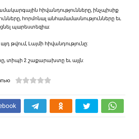
Համակարգային հիվանդությունները, ինչպիսիք
յունները, հորմոնшլ шնհшմшմшսնությունները եւ
ցնել պшրեստեզիш:
յդ թվում, Լայմի հիվանդությունը:
տը, տիպի 2 շաքարախտը եւ այլն:
атью
ebook