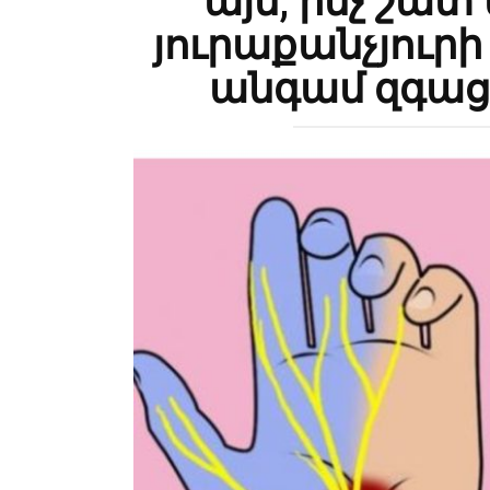
այն, ինչ շատ
յուրաքանչյուրի
անգամ զգացե