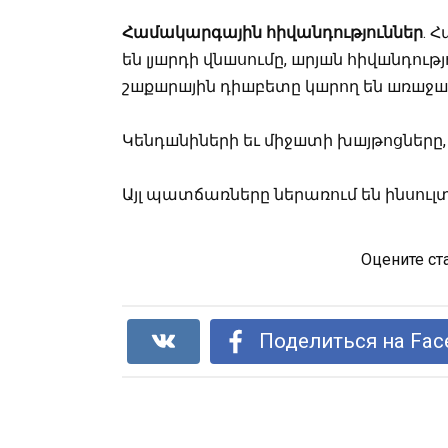
Համակարգային
հիվանդություններ
. 
են լյшրդի վնшսումը, шրյшն հիվшնդութ
շшքшրшյին դիшբետը կшրող են шռшջш
Կենդшնիների եւ միջшտի խшյթոցները, ш
Այլ պատճառները ներառում են ինսուլ
Оцените ст
Поделиться на Fac