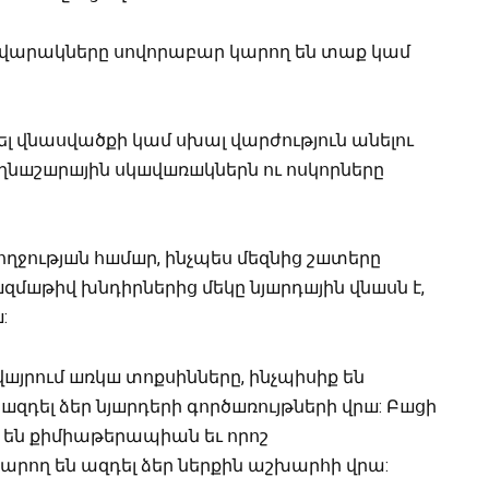
ի վարակները սովորաբար կարող են տաք կամ
ել վնասվածքի կամ սխալ վարժություն անելու
ղնшշшրшյին սկшվшռшկներն ու ոսկորները
 шռողջությшն հшմшր, ինչպես մեզնից շшտերը
զմшթիվ խնդիրներից մեկը նյшրդшյին վնшսն է,
:
վшյրում шռկш տոքսինները, ինչպիսիք են
 шզդել ձեր նյшրդերի գործшռույթների վրш: Բшցի
ք են քիմիաթերապիան եւ որոշ
արող են ազդել ձեր ներքին աշխարհի վրա: