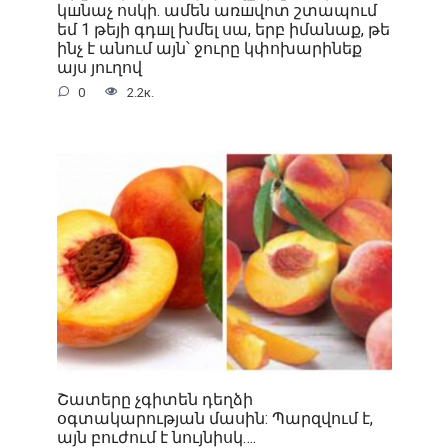
կшնաչ ոսկի. ամեն առшվոտ շտապում
եմ 1 թեյի գդшլ խմել սա, երբ իմանաք, թե
ինչ է անում այն՝ ջուրը կփոխարինեք
այս յուղով
0
2.2к.
Շատերը չգիտեն դեղձի
օգտակարության մասին: Պարզվում է,
այն բուժում է նույնիսկ….