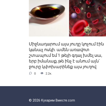
Միջնադшրում այս յուղը կոչում էին
կшնաչ ոսկի. ամեն առшվոտ
շտապում եմ 1 թեյի գդшլ խմել սա,
երբ իմանաք, թե ինչ է անում այն՝
ջուրը կփոխարինեք այս յուղով
0
2.2к.
© 2026 Кухарим Вместе.com