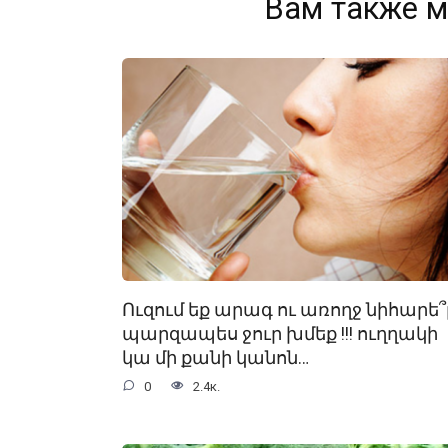
Вам также м
Ուզում եք արագ ու առողջ նիհարե՞լ
պարզապես ջուր խմեք !!! ուղղակի
կա մի քանի կանոն…
0
2.4к.