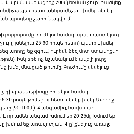
եղև և վրան ավելացրեք 200մլ եռման ջուր: Ծածկեք
 անմիջապես հետո անհրաժեշտ է խմել: Կեղևը
ման պրոցեսը շարունակվում է:
իքի բորբոքումը բուժելու համար պատրաստելուց
ւրը լցնելուց 25-30 րոպե հետո) պետք է խմել
ձեզ առողջ եք զգում, ուրեմն ձեզ մոտ ստամոքսի
ւն): Իսկ եթե ոչ, նշանակում է ավելի լուրջ
նց խմել մնացած թուրմը: Բուժումը սկսելուց
ը, դիսբակտերիոզը բուժելու համար
-30 րոպե թրմելուց հետո սկսեք խմել: Ամբողջ
եսը (90-100մլ)՝ 4 անգամից, հավասար
որ ամեն անգամ խմում եք 20-25մլ: Խմում եք
 խմում եք առավոտյան, 4-ը՝ քնելուց առաջ: