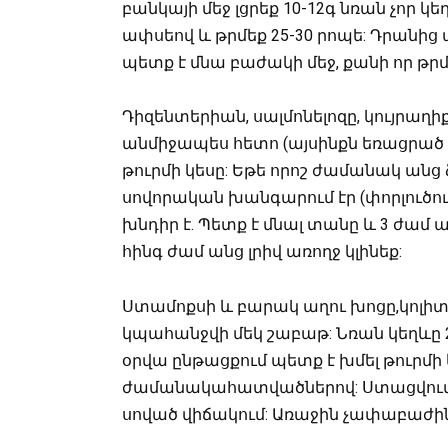
բանկայի մեջ լցրեք 10-12գ նռան չոր կ
ափսեով և թրմեք 25-30 րոպե: Դրանից
պետք է մնա բաժակի մեջ, քանի որ թր
Դիզենտերիան, սալմոնելոզը, կույրաղ
անմիջապես հետո (այսինքն եռացրած ջո
թուրմի կեսը: Եթե որոշ ժամանակ անց 
սովորական խանգարում էր (փորլուծությո
խնդիր է. Պետք է մնալ տանը և 3 ժամ ա
հինգ ժամ անց լրիվ առողջ կլինեք:
Ստամոքսի և բարակ աղու խոցը,կոլիտ
կպահանջվի մեկ շաբաթ: Նռան կեղևը 25
օրվա ընթացքում պետք է խմել թուրմի կ
ժամանակահատվածներով: Ստացվում է, 
սոված վիճակում: Առաջին չափաբաժինը