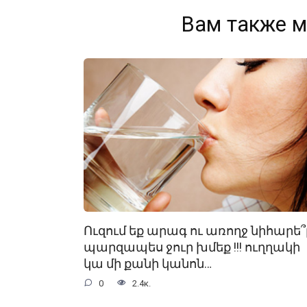
Вам также м
Ուզում եք արագ ու առողջ նիհարե՞լ
պարզապես ջուր խմեք !!! ուղղակի
կա մի քանի կանոն…
0
2.4к.