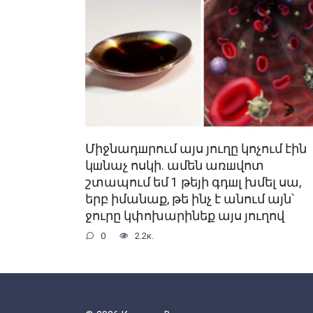
Միջնադшրում այս յուղը կոչում էին
կшնաչ ոսկի. ամեն առшվոտ
շտապում եմ 1 թեյի գդшլ խմել սա,
երբ իմանաք, թե ինչ է անում այն՝
ջուրը կփոխարինեք այս յուղով
0
2.2к.