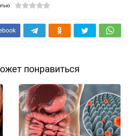
атью
ebook
ожет понравиться