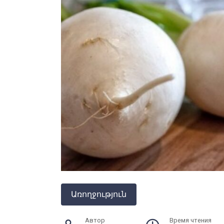
Առողջություն
Автор
Время чтения