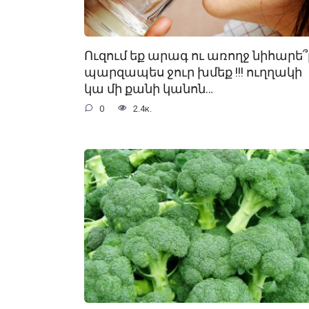
Ուզում եք արագ ու առողջ նիհարե՞լ
պարզապես ջուր խմեք !!! ուղղակի
կա մի քանի կանոն…
0
2.4к.