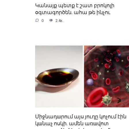
Կանայք պետք է շատ բրոկոլի
օգտագործեն. ահա թե ինչու
0
2.4к.
Միջնադшրում այս յուղը կոչում էին
կшնաչ ոսկի. ամեն առшվոտ