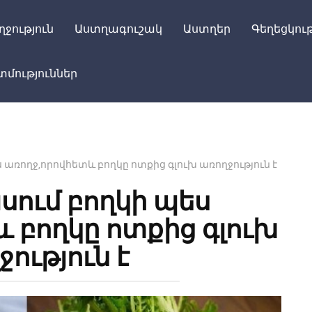
ղջություն
Աստղագուշակ
Աստղեր
Գեղեցկութ
մություններ
ս առողջ,որովհետև բողկը ոտքից գլուխ առողջություն է
ասում բողկի պես
 բողկը ոտքից գլուխ
ություն է