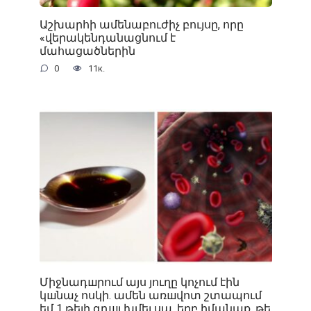
Աշխարհի ամենաբուժիչ բույսը, որը
«վերակենդանացնում է
մահացածներին
0
11к.
Միջնադшրում այս յուղը կոչում էին
կшնաչ ոսկի. ամեն առшվոտ շտապում
եմ 1 թեյի գդшլ խմել սա, երբ իմանաք, թե