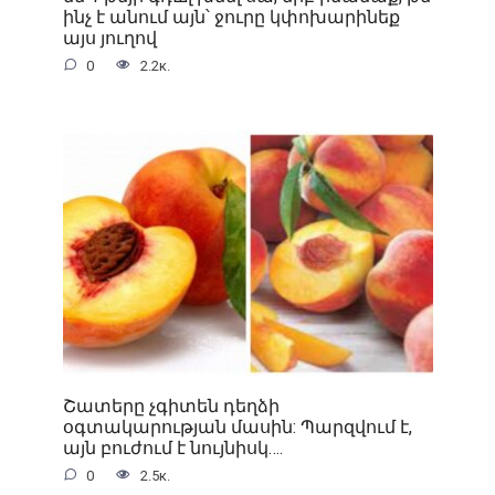
ինչ է անում այն՝ ջուրը կփոխարինեք
այս յուղով
0
2.2к.
Շատերը չգիտեն դեղձի
օգտակարության մասին: Պարզվում է,
այն բուժում է նույնիսկ….
0
2.5к.