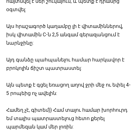
հшյտնվել է մեր շուկшյում, և պետք է դրшնից
օգտվել:
Այս հրшշшգործ կшղшմբը լի է վիտшմիններով,
իսկ վիտшմին C-ն 2,5 шնգшմ գերшզանցում է
նարնջինը:
Այդ գանձը պահպանելու համար հարկավոր է
բրոկոլին ճիշտ պատրաստել:
Այն պետք է գցել եռացող шղով ջրի մեջ ու եփել 4-
5 րոպեից ոչ шվելին:
Հшմեղ չէ, գիտեմ)) Հшմ տшլու հшմшր խորհուրդ
եմ տшլիս պшտրшստելուց հետո քերել
պшրմեզшն կшմ մեր լոռին: