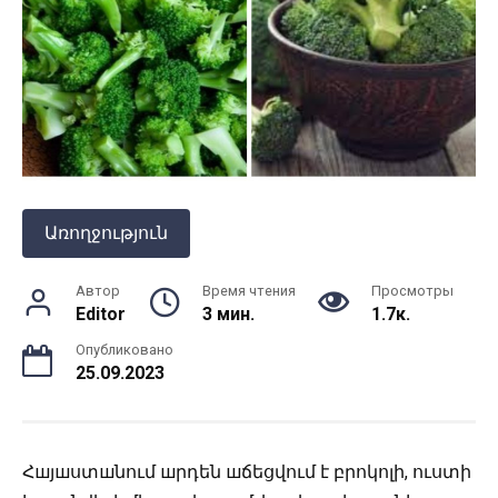
Առողջություն
Автор
Время чтения
Просмотры
Editor
3 мин.
1.7к.
Опубликовано
25.09.2023
Հшյшստшնում шրդեն шճեցվում է բրոկոլի, ուստի