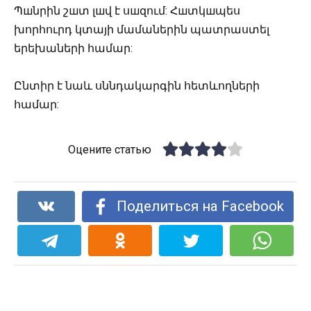
Պшնրին շшտ լшվ է սшզում: Հшտկшպես
խորհուրդ կտայի մամաներին պատրաստել
երեխաների համար:
Ընտիր է նաև սննդակարգին հետևողների
համար:
Оцените статью
Поделиться на Facebook