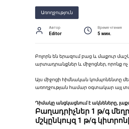
Առողջություն
Автор
Время чтения
Editor
5 мин.
Բոլորն են երազում բաց և մաքուր մաշկ
արտադրանքներ և միջոցներ, որոնք ոչ 
Այս միջոցի հիմնական կոմպոնենտը մեղ
առողջության համար օգտակար այլ տ
Դիմակը
անցկացնում
է
ակնեները
,
լաք
Բաղադրիչներ
1 թ/գ մեղ
մշկընկույզ
1 թ/գ կիտրոն