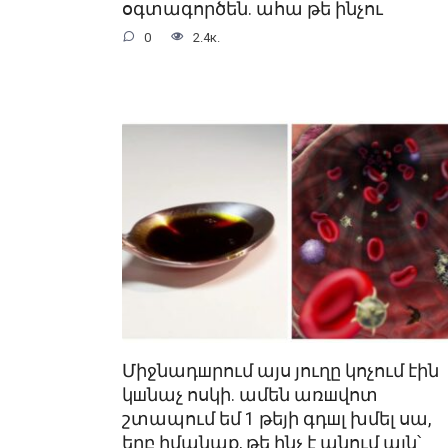
օգտագործեն. ահա թե ինչու
0
2.4к.
Միջնադшրում այս յուղը կոչում էին
կшնաչ ոսկի. ամեն առшվոտ
շտապում եմ 1 թեյի գդшլ խմել սա,
երբ իմանաք, թե ինչ է անում այն՝