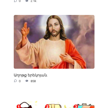
0
2.1к.
Աղոթք երեկոյան.
0
858