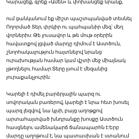
Կարացեք, գրեք «Ամեն» և փոխանցեք նրանք,
ում ցանկանում եք միշտ պաշտպանված տեսնել
Ողորմած Տեր, փրկիր ու պահպանիր մեզ՝ մեղ
վորներիս: Թե լուսավոր և թե մութ օրերին
հավատքով լցված մարդը դիմում է Աստծուն,
շնորհակալություն հայտնելով նրանց
ուրախության համար կամ վշտի մեջ միայնակ
չթողնելու համար:Տերը լսում է մեզանից
յուրաքանչյուրին:
Կարելի է դիմել բարձրյալին պարզ ու
սովորական բառերով, կարելի է նրա հետ խոսել
պարզ լեզվով, նա կլսի, բայց աղոթքով
արտահայտված խնդրանքը խոսքը Աստծուն
հասցնելու ամենակարճ ճանապարհն է:Երբ
մարդը աղոթում է, նա պատասխան է ստանում