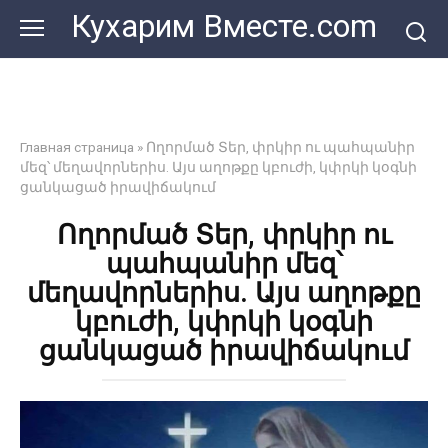
Перейти
Кухарим Вместе.com
к
контенту
Главная страница
»
Ողորմած Տեր, փրկիր ու պահպանիր
մեզ՝ մեղավորներիս. Այս աղոթքը կբուժի, կփրկի կօգնի
ցանկացած իրավիճակում
Ողորմած Տեր, փրկիր ու
պահպանիր մեզ՝
մեղավորներիս. Այս աղոթքը
կբուժի, կփրկի կօգնի
ցանկացած իրավիճակում