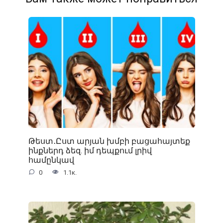
Թեստ․Ըստ արյան խմբի բացահայտեք
ինքներդ ձեզ. իմ դեպքում լրիվ
համընկավ
0
1.1к.