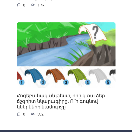
0
1.4к.
Հոգեբանական թեստ, որը կտա ձեր
ճշգրիտ նկարագիրը․ Ո՞ր գույնով
կներկեիք կամուրջը
0
832